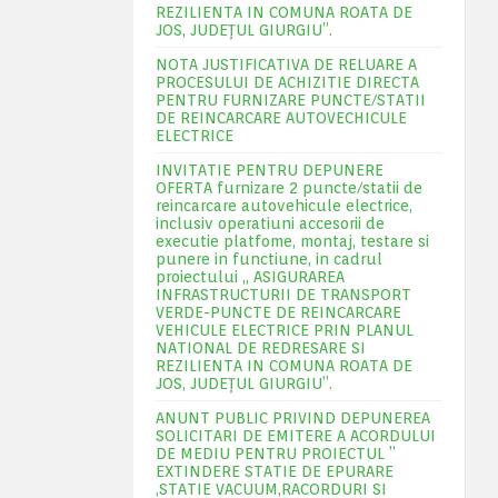
REZILIENTA IN COMUNA ROATA DE
JOS, JUDEŢUL GIURGIU”.
NOTA JUSTIFICATIVA DE RELUARE A
PROCESULUI DE ACHIZITIE DIRECTA
PENTRU FURNIZARE PUNCTE/STATII
DE REINCARCARE AUTOVECHICULE
ELECTRICE
INVITATIE PENTRU DEPUNERE
OFERTA furnizare 2 puncte/statii de
reincarcare autovehicule electrice,
inclusiv operatiuni accesorii de
executie platfome, montaj, testare si
punere in functiune, in cadrul
proiectului „ ASIGURAREA
INFRASTRUCTURII DE TRANSPORT
VERDE-PUNCTE DE REINCARCARE
VEHICULE ELECTRICE PRIN PLANUL
NATIONAL DE REDRESARE SI
REZILIENTA IN COMUNA ROATA DE
JOS, JUDEŢUL GIURGIU”.
ANUNT PUBLIC PRIVIND DEPUNEREA
SOLICITARI DE EMITERE A ACORDULUI
DE MEDIU PENTRU PROIECTUL ”
EXTINDERE STATIE DE EPURARE
,STATIE VACUUM,RACORDURI SI