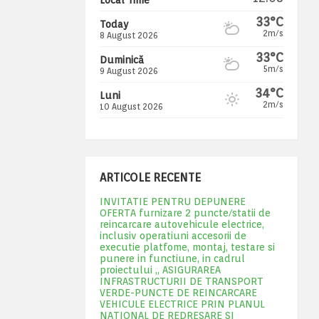
33°C
Today
2m/s
8 August 2026
33°C
Duminică
5m/s
9 August 2026
34°C
Luni
2m/s
10 August 2026
ARTICOLE RECENTE
INVITATIE PENTRU DEPUNERE
OFERTA furnizare 2 puncte/statii de
reincarcare autovehicule electrice,
inclusiv operatiuni accesorii de
executie platfome, montaj, testare si
punere in functiune, in cadrul
proiectului „ ASIGURAREA
INFRASTRUCTURII DE TRANSPORT
VERDE-PUNCTE DE REINCARCARE
VEHICULE ELECTRICE PRIN PLANUL
NATIONAL DE REDRESARE SI