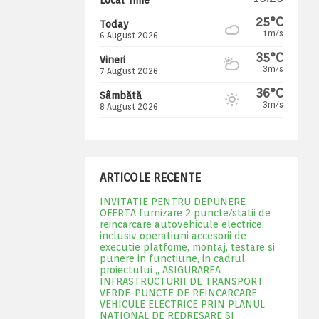
25°C
Today
1m/s
6 August 2026
35°C
Vineri
3m/s
7 August 2026
36°C
Sâmbătă
3m/s
8 August 2026
ARTICOLE RECENTE
INVITATIE PENTRU DEPUNERE
OFERTA furnizare 2 puncte/statii de
reincarcare autovehicule electrice,
inclusiv operatiuni accesorii de
executie platfome, montaj, testare si
punere in functiune, in cadrul
proiectului „ ASIGURAREA
INFRASTRUCTURII DE TRANSPORT
VERDE-PUNCTE DE REINCARCARE
VEHICULE ELECTRICE PRIN PLANUL
NATIONAL DE REDRESARE SI