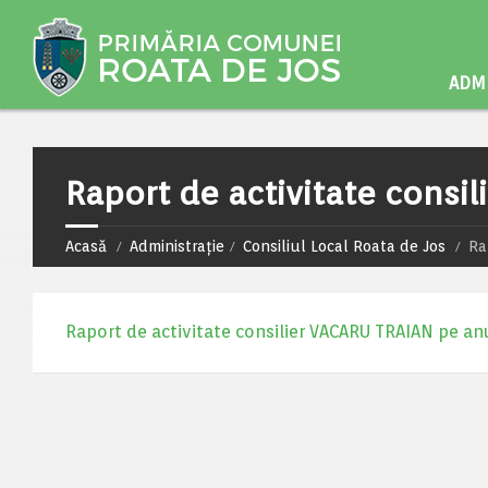
ADMI
Raport de activitate consi
Acasă
Administrație
Consiliul Local Roata de Jos
Ra
Raport de activitate consilier VACARU TRAIAN pe an