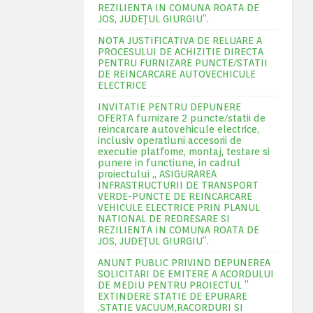
REZILIENTA IN COMUNA ROATA DE
JOS, JUDEŢUL GIURGIU”.
NOTA JUSTIFICATIVA DE RELUARE A
PROCESULUI DE ACHIZITIE DIRECTA
PENTRU FURNIZARE PUNCTE/STATII
DE REINCARCARE AUTOVECHICULE
ELECTRICE
INVITATIE PENTRU DEPUNERE
OFERTA furnizare 2 puncte/statii de
reincarcare autovehicule electrice,
inclusiv operatiuni accesorii de
executie platfome, montaj, testare si
punere in functiune, in cadrul
proiectului „ ASIGURAREA
INFRASTRUCTURII DE TRANSPORT
VERDE-PUNCTE DE REINCARCARE
VEHICULE ELECTRICE PRIN PLANUL
NATIONAL DE REDRESARE SI
REZILIENTA IN COMUNA ROATA DE
JOS, JUDEŢUL GIURGIU”.
ANUNT PUBLIC PRIVIND DEPUNEREA
SOLICITARI DE EMITERE A ACORDULUI
DE MEDIU PENTRU PROIECTUL ”
EXTINDERE STATIE DE EPURARE
,STATIE VACUUM,RACORDURI SI