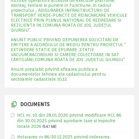
inclusiv operatiuni accesorii de executie platfome,
montaj, testare si punere in functiune, in cadrul
proiectului „ ASIGURAREA INFRASTRUCTURII DE
TRANSPORT VERDE-PUNCTE DE REINCARCARE VEHICULE
ELECTRICE PRIN PLANUL NATIONAL DE REDRESARE SI
REZILIENTA IN COMUNA ROATA DE JOS, JUDEŢUL
GIURGIU”.
ANUNT PUBLIC PRIVIND DEPUNEREA SOLICITARI DE
EMITERE A ACORDULUI DE MEDIU PENTRU PROIECTUL ”
EXTINDERE STATIE DE EPURARE ,STATIE
VACUUM,RACORDURI SI CAMERE COLECTOARE IN SAT
CARTOJANI,COMUNA ROATA DE JOS ,JUDETUL GIURGIU”
Anunt prealabil privind afisarea publica a
documentelor tehnice ale cadastrului pentru
sectoarele cadastrale 10,12
DOCUMENTS
HCL nr. 10 din 28.01.2026 privind modificare HCL 86
din 30.01.2025 privind aprobare taxe si impozite
locale 2026
(547 kB)
Hotararea nr 86/30.12.2025 privind indexarea,