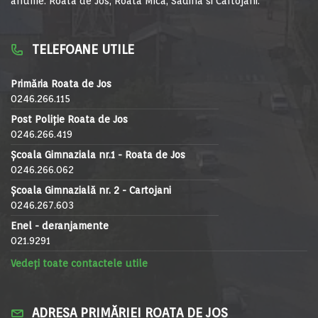
anume: Roata de Jos, Roata Mica, Sadina si Cartojani.
TELEFOANE UTILE
Primăria Roata de Jos
0246.266.115
Post Poliție Roata de Jos
0246.266.419
Școala Gimnaziala nr.1 - Roata de Jos
0246.266.062
Școala Gimnazială nr. 2 - Cartojani
0246.267.603
Enel - deranjamente
021.9291
Vedeți toate contactele utile
ADRESA PRIMĂRIEI ROATA DE JOS