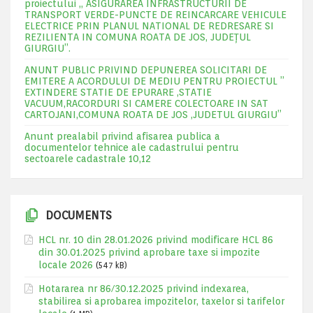
proiectului „ ASIGURAREA INFRASTRUCTURII DE
TRANSPORT VERDE-PUNCTE DE REINCARCARE VEHICULE
ELECTRICE PRIN PLANUL NATIONAL DE REDRESARE SI
REZILIENTA IN COMUNA ROATA DE JOS, JUDEŢUL
GIURGIU”.
ANUNT PUBLIC PRIVIND DEPUNEREA SOLICITARI DE
EMITERE A ACORDULUI DE MEDIU PENTRU PROIECTUL ”
EXTINDERE STATIE DE EPURARE ,STATIE
VACUUM,RACORDURI SI CAMERE COLECTOARE IN SAT
CARTOJANI,COMUNA ROATA DE JOS ,JUDETUL GIURGIU”
Anunt prealabil privind afisarea publica a
documentelor tehnice ale cadastrului pentru
sectoarele cadastrale 10,12
DOCUMENTS
HCL nr. 10 din 28.01.2026 privind modificare HCL 86
din 30.01.2025 privind aprobare taxe si impozite
locale 2026
(547 kB)
Hotararea nr 86/30.12.2025 privind indexarea,
stabilirea si aprobarea impozitelor, taxelor si tarifelor