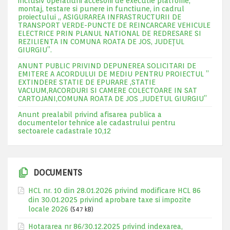
inclusiv operatiuni accesorii de executie platfome,
montaj, testare si punere in functiune, in cadrul
proiectului „ ASIGURAREA INFRASTRUCTURII DE
TRANSPORT VERDE-PUNCTE DE REINCARCARE VEHICULE
ELECTRICE PRIN PLANUL NATIONAL DE REDRESARE SI
REZILIENTA IN COMUNA ROATA DE JOS, JUDEŢUL
GIURGIU”.
ANUNT PUBLIC PRIVIND DEPUNEREA SOLICITARI DE
EMITERE A ACORDULUI DE MEDIU PENTRU PROIECTUL ”
EXTINDERE STATIE DE EPURARE ,STATIE
VACUUM,RACORDURI SI CAMERE COLECTOARE IN SAT
CARTOJANI,COMUNA ROATA DE JOS ,JUDETUL GIURGIU”
Anunt prealabil privind afisarea publica a
documentelor tehnice ale cadastrului pentru
sectoarele cadastrale 10,12
DOCUMENTS
HCL nr. 10 din 28.01.2026 privind modificare HCL 86
din 30.01.2025 privind aprobare taxe si impozite
locale 2026
(547 kB)
Hotararea nr 86/30.12.2025 privind indexarea,