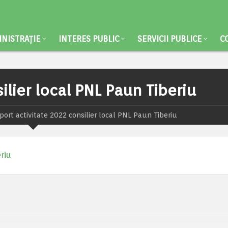
NISTRAȚIE
INTERES PUBLIC
SERVICII PUBLICE
C
ilier local PNL Paun Tiberiu
port activitate 2022 consilier local PNL Paun Tiberiu
riu