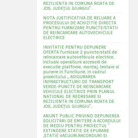
REZILIENTA IN COMUNA ROATA DE
JOS, JUDEŢUL GIURGIU”.
NOTA JUSTIFICATIVA DE RELUARE A
PROCESULUI DE ACHIZITIE DIRECTA
PENTRU FURNIZARE PUNCTE/STATII
DE REINCARCARE AUTOVECHICULE
ELECTRICE
INVITATIE PENTRU DEPUNERE
OFERTA furnizare 2 puncte/statii de
reincarcare autovehicule electrice,
inclusiv operatiuni accesorii de
executie platfome, montaj, testare si
punere in functiune, in cadrul
proiectului „ ASIGURAREA
INFRASTRUCTURII DE TRANSPORT
VERDE-PUNCTE DE REINCARCARE
VEHICULE ELECTRICE PRIN PLANUL
NATIONAL DE REDRESARE SI
REZILIENTA IN COMUNA ROATA DE
JOS, JUDEŢUL GIURGIU”.
ANUNT PUBLIC PRIVIND DEPUNEREA
SOLICITARI DE EMITERE A ACORDULUI
DE MEDIU PENTRU PROIECTUL ”
EXTINDERE STATIE DE EPURARE
,STATIE VACUUM,RACORDURI SI