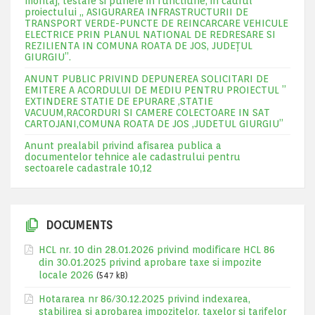
montaj, testare si punere in functiune, in cadrul
proiectului „ ASIGURAREA INFRASTRUCTURII DE
TRANSPORT VERDE-PUNCTE DE REINCARCARE VEHICULE
ELECTRICE PRIN PLANUL NATIONAL DE REDRESARE SI
REZILIENTA IN COMUNA ROATA DE JOS, JUDEŢUL
GIURGIU”.
ANUNT PUBLIC PRIVIND DEPUNEREA SOLICITARI DE
EMITERE A ACORDULUI DE MEDIU PENTRU PROIECTUL ”
EXTINDERE STATIE DE EPURARE ,STATIE
VACUUM,RACORDURI SI CAMERE COLECTOARE IN SAT
CARTOJANI,COMUNA ROATA DE JOS ,JUDETUL GIURGIU”
Anunt prealabil privind afisarea publica a
documentelor tehnice ale cadastrului pentru
sectoarele cadastrale 10,12
DOCUMENTS
HCL nr. 10 din 28.01.2026 privind modificare HCL 86
din 30.01.2025 privind aprobare taxe si impozite
locale 2026
(547 kB)
Hotararea nr 86/30.12.2025 privind indexarea,
stabilirea si aprobarea impozitelor, taxelor si tarifelor