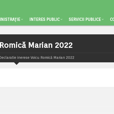
NISTRAȚIE
INTERES PUBLIC
SERVICII PUBLICE
C
u Romică Marian 2022
Declaratie inerese Voicu Romică Marian 2022