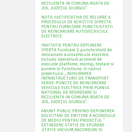
REZILIENTA IN COMUNA ROATA DE
JOS, JUDEŢUL GIURGIU”.
NOTA JUSTIFICATIVA DE RELUARE A
PROCESULUI DE ACHIZITIE DIRECTA
PENTRU FURNIZARE PUNCTE/STATII
DE REINCARCARE AUTOVECHICULE
ELECTRICE
INVITATIE PENTRU DEPUNERE
OFERTA furnizare 2 puncte/statii de
reincarcare autovehicule electrice,
inclusiv operatiuni accesorii de
executie platfome, montaj, testare si
punere in functiune, in cadrul
proiectului „ ASIGURAREA
INFRASTRUCTURII DE TRANSPORT
VERDE-PUNCTE DE REINCARCARE
VEHICULE ELECTRICE PRIN PLANUL
NATIONAL DE REDRESARE SI
REZILIENTA IN COMUNA ROATA DE
JOS, JUDEŢUL GIURGIU”.
ANUNT PUBLIC PRIVIND DEPUNEREA
SOLICITARI DE EMITERE A ACORDULUI
DE MEDIU PENTRU PROIECTUL ”
EXTINDERE STATIE DE EPURARE
,STATIE VACUUM,RACORDURI SI