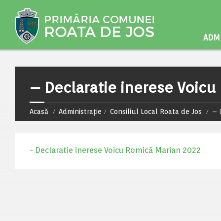
ADMI
– Declaratie inerese Voic
Acasă
Administrație
Consiliul Local Roata de Jos
– 
- Declaratie inerese Voicu Romică Marian 2022