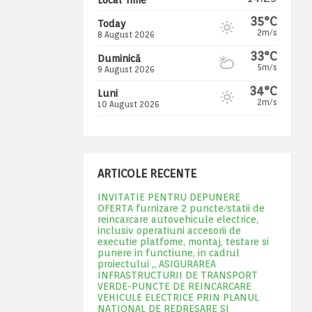
35°C
Today
2m/s
8 August 2026
33°C
Duminică
5m/s
9 August 2026
34°C
Luni
2m/s
10 August 2026
ARTICOLE RECENTE
INVITATIE PENTRU DEPUNERE
OFERTA furnizare 2 puncte/statii de
reincarcare autovehicule electrice,
inclusiv operatiuni accesorii de
executie platfome, montaj, testare si
punere in functiune, in cadrul
proiectului „ ASIGURAREA
INFRASTRUCTURII DE TRANSPORT
VERDE-PUNCTE DE REINCARCARE
VEHICULE ELECTRICE PRIN PLANUL
NATIONAL DE REDRESARE SI