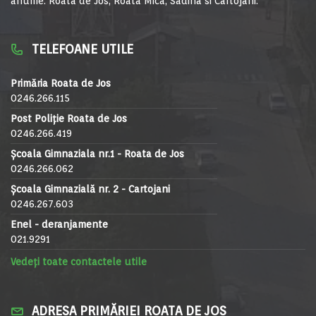
anume: Roata de Jos, Roata Mica, Sadina si Cartojani.
TELEFOANE UTILE
Primăria Roata de Jos
0246.266.115
Post Poliție Roata de Jos
0246.266.419
Școala Gimnaziala nr.1 - Roata de Jos
0246.266.062
Școala Gimnazială nr. 2 - Cartojani
0246.267.603
Enel - deranjamente
021.9291
Vedeți toate contactele utile
ADRESA PRIMĂRIEI ROATA DE JOS