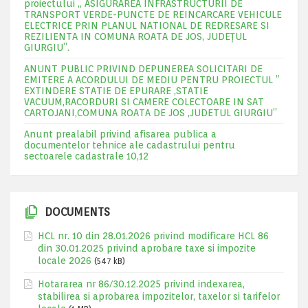
proiectului „ ASIGURAREA INFRASTRUCTURII DE
TRANSPORT VERDE-PUNCTE DE REINCARCARE VEHICULE
ELECTRICE PRIN PLANUL NATIONAL DE REDRESARE SI
REZILIENTA IN COMUNA ROATA DE JOS, JUDEŢUL
GIURGIU”.
ANUNT PUBLIC PRIVIND DEPUNEREA SOLICITARI DE
EMITERE A ACORDULUI DE MEDIU PENTRU PROIECTUL ”
EXTINDERE STATIE DE EPURARE ,STATIE
VACUUM,RACORDURI SI CAMERE COLECTOARE IN SAT
CARTOJANI,COMUNA ROATA DE JOS ,JUDETUL GIURGIU”
Anunt prealabil privind afisarea publica a
documentelor tehnice ale cadastrului pentru
sectoarele cadastrale 10,12
DOCUMENTS
HCL nr. 10 din 28.01.2026 privind modificare HCL 86
din 30.01.2025 privind aprobare taxe si impozite
locale 2026
(547 kB)
Hotararea nr 86/30.12.2025 privind indexarea,
stabilirea si aprobarea impozitelor, taxelor si tarifelor