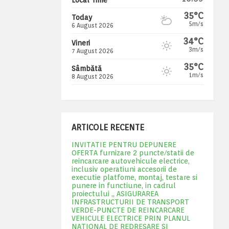
35°C
Today
5m/s
6 August 2026
34°C
Vineri
3m/s
7 August 2026
35°C
Sâmbătă
1m/s
8 August 2026
ARTICOLE RECENTE
INVITATIE PENTRU DEPUNERE
OFERTA furnizare 2 puncte/statii de
reincarcare autovehicule electrice,
inclusiv operatiuni accesorii de
executie platfome, montaj, testare si
punere in functiune, in cadrul
proiectului „ ASIGURAREA
INFRASTRUCTURII DE TRANSPORT
VERDE-PUNCTE DE REINCARCARE
VEHICULE ELECTRICE PRIN PLANUL
NATIONAL DE REDRESARE SI