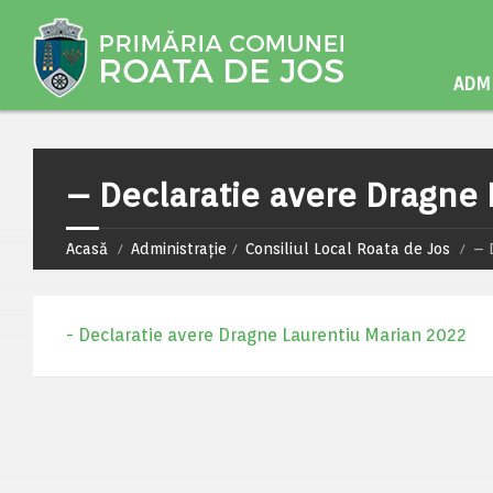
ADMI
– Declaratie avere Dragne
Acasă
Administrație
Consiliul Local Roata de Jos
– 
- Declaratie avere Dragne Laurentiu Marian 2022