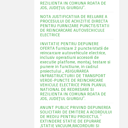
REZILIENTA IN COMUNA ROATA DE
JOS, JUDEŢUL GIURGIU”.
NOTA JUSTIFICATIVA DE RELUARE A
PROCESULUI DE ACHIZITIE DIRECTA
PENTRU FURNIZARE PUNCTE/STATII
DE REINCARCARE AUTOVECHICULE
ELECTRICE
INVITATIE PENTRU DEPUNERE
OFERTA furnizare 2 puncte/statii de
reincarcare autovehicule electrice,
inclusiv operatiuni accesorii de
executie platfome, montaj, testare si
punere in functiune, in cadrul
proiectului „ ASIGURAREA
INFRASTRUCTURII DE TRANSPORT
VERDE-PUNCTE DE REINCARCARE
VEHICULE ELECTRICE PRIN PLANUL
NATIONAL DE REDRESARE SI
REZILIENTA IN COMUNA ROATA DE
JOS, JUDEŢUL GIURGIU”.
ANUNT PUBLIC PRIVIND DEPUNEREA
SOLICITARI DE EMITERE A ACORDULUI
DE MEDIU PENTRU PROIECTUL ”
EXTINDERE STATIE DE EPURARE
,STATIE VACUUM,RACORDURI SI