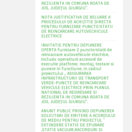
REZILIENTA IN COMUNA ROATA DE
JOS, JUDEŢUL GIURGIU”.
NOTA JUSTIFICATIVA DE RELUARE A
PROCESULUI DE ACHIZITIE DIRECTA
PENTRU FURNIZARE PUNCTE/STATII
DE REINCARCARE AUTOVECHICULE
ELECTRICE
INVITATIE PENTRU DEPUNERE
OFERTA furnizare 2 puncte/statii de
reincarcare autovehicule electrice,
inclusiv operatiuni accesorii de
executie platfome, montaj, testare si
punere in functiune, in cadrul
proiectului „ ASIGURAREA
INFRASTRUCTURII DE TRANSPORT
VERDE-PUNCTE DE REINCARCARE
VEHICULE ELECTRICE PRIN PLANUL
NATIONAL DE REDRESARE SI
REZILIENTA IN COMUNA ROATA DE
JOS, JUDEŢUL GIURGIU”.
ANUNT PUBLIC PRIVIND DEPUNEREA
SOLICITARI DE EMITERE A ACORDULUI
DE MEDIU PENTRU PROIECTUL ”
EXTINDERE STATIE DE EPURARE
,STATIE VACUUM,RACORDURI SI