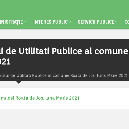
NISTRAȚIE
INTERES PUBLIC
SERVICII PUBLICE
C
ui de Utilitati Publice al comune
021
ciului de Utilitati Publice al comunei Roata de Jos, luna Marie 2021
l comunei Roata de Jos, luna Marie 2021