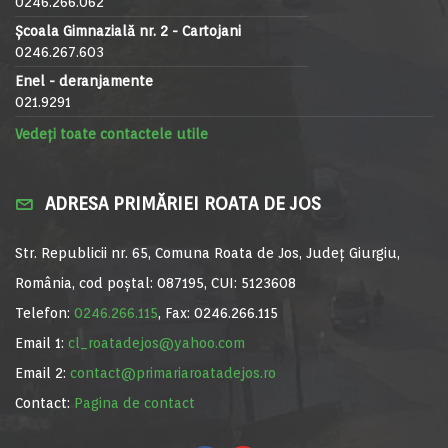
0246.266.062
Școala Gimnazială nr. 2 - Cartojani
0246.267.603
Enel - deranjamente
021.9291
Vedeți toate contactele utile
ADRESA PRIMĂRIEI ROATA DE JOS
Str. Republicii nr. 65, Comuna Roata de Jos, Județ Giurgiu,
România, cod poștal: 087195, CUI: 5123608
Telefon:
0246.266.115
, Fax: 0246.266.115
Email 1:
cl_roatadejos@yahoo.com
Email 2:
contact@primariaroatadejos.ro
Contact:
Pagina de contact