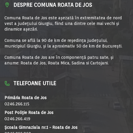
DESPRE COMUNA ROATA DE JOS
Comuna Roata de Jos este aşezată în extremitatea de nord
vest a judeţului Giurgiu, fiind una dintre cele mai vechi şi
dinamice aşezări.
Comuna se află la 90 de km de reşedinţa judeţului,
municipiul Giurgiu, şi la aproximativ 50 de km de Bucureşti.
Comuna Roata de Jos are în componență patru sate, și
anume: Roata de Jos, Roata Mica, Sadina si Cartojani.
TELEFOANE UTILE
Primăria Roata de Jos
0246.266.115
Post Poliție Roata de Jos
0246.266.419
Școala Gimnaziala nr.1 - Roata de Jos