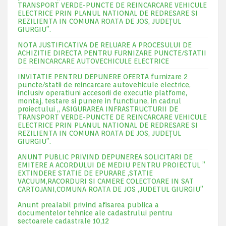
TRANSPORT VERDE-PUNCTE DE REINCARCARE VEHICULE
ELECTRICE PRIN PLANUL NATIONAL DE REDRESARE SI
REZILIENTA IN COMUNA ROATA DE JOS, JUDEŢUL
GIURGIU”.
NOTA JUSTIFICATIVA DE RELUARE A PROCESULUI DE
ACHIZITIE DIRECTA PENTRU FURNIZARE PUNCTE/STATII
DE REINCARCARE AUTOVECHICULE ELECTRICE
INVITATIE PENTRU DEPUNERE OFERTA furnizare 2
puncte/statii de reincarcare autovehicule electrice,
inclusiv operatiuni accesorii de executie platfome,
montaj, testare si punere in functiune, in cadrul
proiectului „ ASIGURAREA INFRASTRUCTURII DE
TRANSPORT VERDE-PUNCTE DE REINCARCARE VEHICULE
ELECTRICE PRIN PLANUL NATIONAL DE REDRESARE SI
REZILIENTA IN COMUNA ROATA DE JOS, JUDEŢUL
GIURGIU”.
ANUNT PUBLIC PRIVIND DEPUNEREA SOLICITARI DE
EMITERE A ACORDULUI DE MEDIU PENTRU PROIECTUL ”
EXTINDERE STATIE DE EPURARE ,STATIE
VACUUM,RACORDURI SI CAMERE COLECTOARE IN SAT
CARTOJANI,COMUNA ROATA DE JOS ,JUDETUL GIURGIU”
Anunt prealabil privind afisarea publica a
documentelor tehnice ale cadastrului pentru
sectoarele cadastrale 10,12