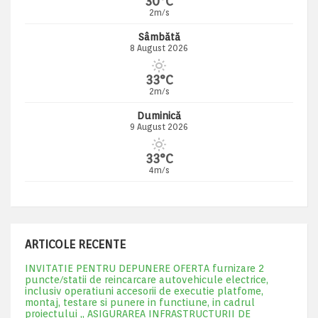
30°C
2m/s
Sâmbătă
8 August 2026
33°C
2m/s
Duminică
9 August 2026
33°C
4m/s
ARTICOLE RECENTE
INVITATIE PENTRU DEPUNERE OFERTA furnizare 2
puncte/statii de reincarcare autovehicule electrice,
inclusiv operatiuni accesorii de executie platfome,
montaj, testare si punere in functiune, in cadrul
proiectului „ ASIGURAREA INFRASTRUCTURII DE