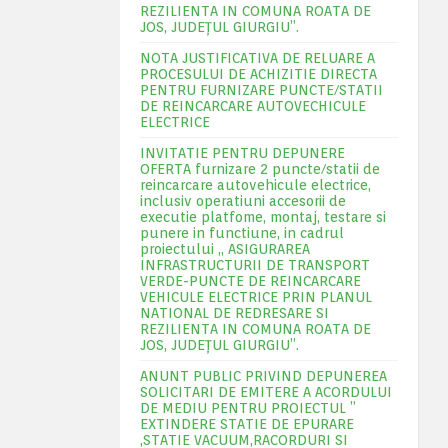
REZILIENTA IN COMUNA ROATA DE
JOS, JUDEŢUL GIURGIU”.
NOTA JUSTIFICATIVA DE RELUARE A
PROCESULUI DE ACHIZITIE DIRECTA
PENTRU FURNIZARE PUNCTE/STATII
DE REINCARCARE AUTOVECHICULE
ELECTRICE
INVITATIE PENTRU DEPUNERE
OFERTA furnizare 2 puncte/statii de
reincarcare autovehicule electrice,
inclusiv operatiuni accesorii de
executie platfome, montaj, testare si
punere in functiune, in cadrul
proiectului „ ASIGURAREA
INFRASTRUCTURII DE TRANSPORT
VERDE-PUNCTE DE REINCARCARE
VEHICULE ELECTRICE PRIN PLANUL
NATIONAL DE REDRESARE SI
REZILIENTA IN COMUNA ROATA DE
JOS, JUDEŢUL GIURGIU”.
ANUNT PUBLIC PRIVIND DEPUNEREA
SOLICITARI DE EMITERE A ACORDULUI
DE MEDIU PENTRU PROIECTUL ”
EXTINDERE STATIE DE EPURARE
,STATIE VACUUM,RACORDURI SI