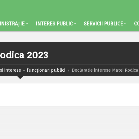
NISTRAȚIE
INTERES PUBLIC
SERVICII PUBLICE
C
Rodica 2023
si interese – funcționari publici
Declaratie interese Matei Rodic