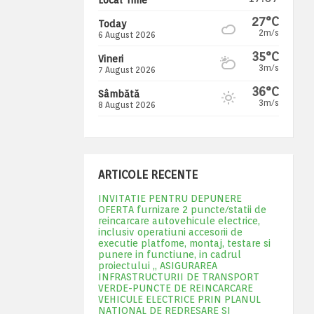
27°C
Today
2m/s
6 August 2026
35°C
Vineri
3m/s
7 August 2026
36°C
Sâmbătă
3m/s
8 August 2026
ARTICOLE RECENTE
INVITATIE PENTRU DEPUNERE
OFERTA furnizare 2 puncte/statii de
reincarcare autovehicule electrice,
inclusiv operatiuni accesorii de
executie platfome, montaj, testare si
punere in functiune, in cadrul
proiectului „ ASIGURAREA
INFRASTRUCTURII DE TRANSPORT
VERDE-PUNCTE DE REINCARCARE
VEHICULE ELECTRICE PRIN PLANUL
NATIONAL DE REDRESARE SI