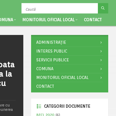
OMUNA
MONITORUL OFICIAL LOCAL
CONTACT
ADMINISTRAȚIE
INTERES PUBLIC
SERVICII PUBLICE
Roata
COMUNA
a la
MONITORUL OFICIAL LOCAL
cu
CONTACT
are cu
CATEGORII DOCUMENTE
 punerea
BECL 2020
(6)