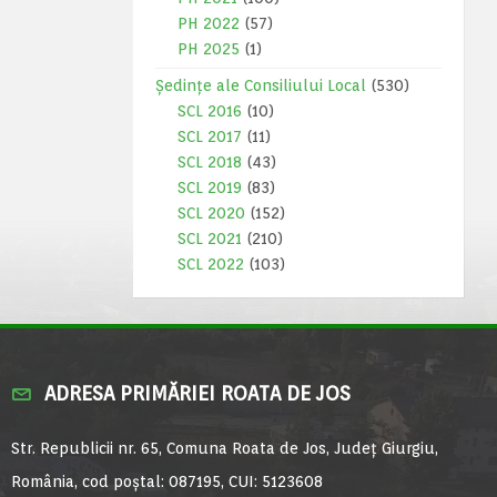
PH 2022
(57)
PH 2025
(1)
Ședințe ale Consiliului Local
(530)
SCL 2016
(10)
SCL 2017
(11)
SCL 2018
(43)
SCL 2019
(83)
SCL 2020
(152)
SCL 2021
(210)
SCL 2022
(103)
ADRESA PRIMĂRIEI ROATA DE JOS
Str. Republicii nr. 65, Comuna Roata de Jos, Județ Giurgiu,
România, cod poștal: 087195, CUI: 5123608