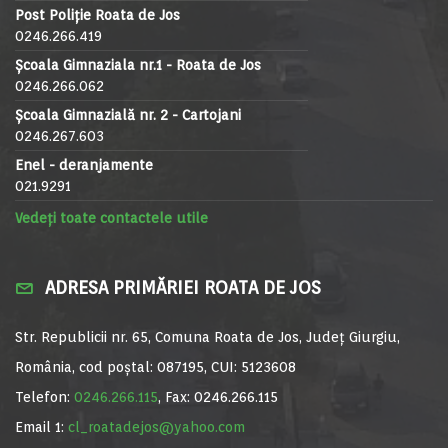
Post Poliție Roata de Jos
0246.266.419
Școala Gimnaziala nr.1 - Roata de Jos
0246.266.062
Școala Gimnazială nr. 2 - Cartojani
0246.267.603
Enel - deranjamente
021.9291
Vedeți toate contactele utile
ADRESA PRIMĂRIEI ROATA DE JOS
Str. Republicii nr. 65, Comuna Roata de Jos, Județ Giurgiu,
România, cod poștal: 087195, CUI: 5123608
Telefon:
0246.266.115
, Fax: 0246.266.115
Email 1:
cl_roatadejos@yahoo.com