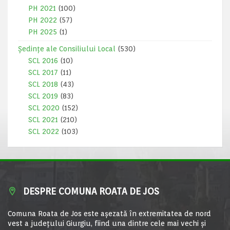
PH 2021
(100)
PH 2022
(57)
PH 2025
(1)
Ședințe ale Consiliului Local
(530)
SCL 2016
(10)
SCL 2017
(11)
SCL 2018
(43)
SCL 2019
(83)
SCL 2020
(152)
SCL 2021
(210)
SCL 2022
(103)
DESPRE COMUNA ROATA DE JOS
Comuna Roata de Jos este aşezată în extremitatea de nord
vest a judeţului Giurgiu, fiind una dintre cele mai vechi şi