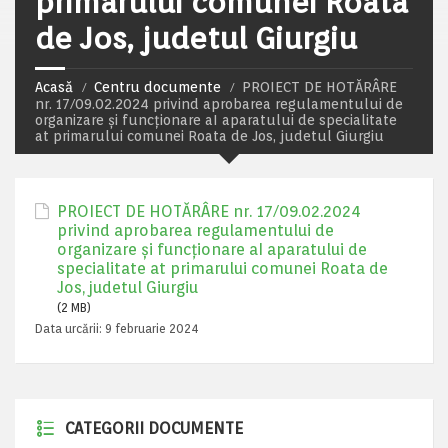
primarului comunei Roata
de Jos, judetul Giurgiu
Acasă
Centru documente
PROIECT DE HOTĂRÂRE
nr. 17/09.02.2024 privind aprobarea regulamentului de
organizare şi funcționare aI aparatului de specialitate
at primarului comunei Roata de Jos, judetul Giurgiu
PROIECT DE HOTĂRÂRE nr. 17/09.02.2024
privind aprobarea regulamentului de
organizare şi funcționare aI aparatului de
specialitate at primarului comunei Roata de
Jos, judetul Giurgiu
(2 MB)
Data urcării:
9 februarie 2024
CATEGORII DOCUMENTE