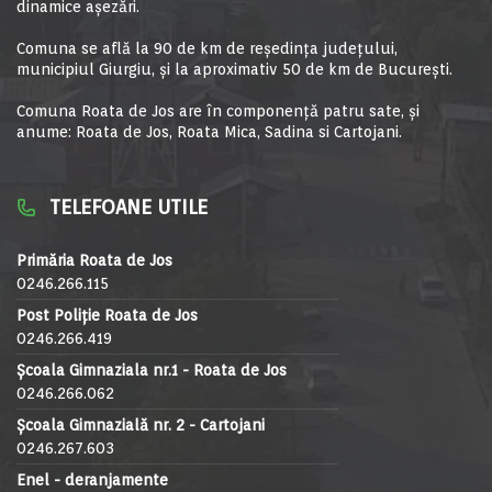
dinamice aşezări.
Comuna se află la 90 de km de reşedinţa judeţului,
municipiul Giurgiu, şi la aproximativ 50 de km de Bucureşti.
Comuna Roata de Jos are în componență patru sate, și
anume: Roata de Jos, Roata Mica, Sadina si Cartojani.
TELEFOANE UTILE
Primăria Roata de Jos
0246.266.115
Post Poliție Roata de Jos
0246.266.419
Școala Gimnaziala nr.1 - Roata de Jos
0246.266.062
Școala Gimnazială nr. 2 - Cartojani
0246.267.603
Enel - deranjamente