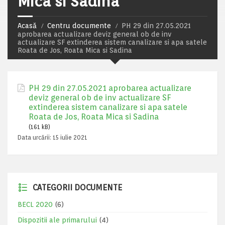
Mica si Sadina
Acasă
Centru documente
PH 29 din 27.05.2021
aprobarea actualizare deviz general ob de inv
actualizare SF extinderea sistem canalizare si apa satele
Roata de Jos, Roata Mica si Sadina
PH 29 din 27.05.2021 aprobarea actualizare
deviz general ob de inv actualizare SF
extinderea sistem canalizare si apa satele
Roata de Jos, Roata Mica si Sadina
(161 kB)
Data urcării:
15 iulie 2021
CATEGORII DOCUMENTE
BECL 2020
(6)
Dispozitii ale primarului
(4)