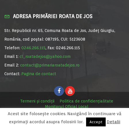
ADRESA PRIMĂRIEI ROATA DE JOS
Str. Republicii nr. 65, Comuna Roata de Jos, Județ Giurgiu,
România, cod poștal: 087195, CUI: 5123608
Telefon:
0246.266.115
, Fax: 0246.266.115
Email 1:
cl_roatadejos@yahoo.com
Email 2:
contact@primariaroatadejos.ro
Contact:
Pagina de contact
Termeni și condiții
Politica de confidențialitate
Monitorul Oficial Local
Acest site foloseşte cookies. Navigând în continuare vă
© Primăria Roata de Jos, 2020. Site realizat de
MediaDigi.ro
exprimaţi acordul asupra folosirii lor.
Detalii
Accept