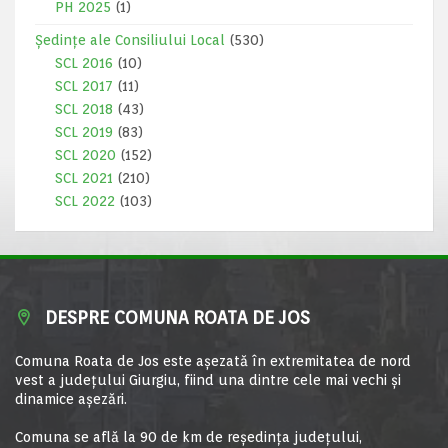
PH 2025
(1)
Ședințe ale Consiliului Local
(530)
SCL 2016
(10)
SCL 2017
(11)
SCL 2018
(43)
SCL 2019
(83)
SCL 2020
(152)
SCL 2021
(210)
SCL 2022
(103)
DESPRE COMUNA ROATA DE JOS
Comuna Roata de Jos este aşezată în extremitatea de nord
vest a judeţului Giurgiu, fiind una dintre cele mai vechi şi
dinamice aşezări.
Comuna se află la 90 de km de reşedinţa judeţului,