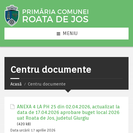
MENIU
Centru documente
Acasă
Centru documente
ANEXA 4 LA PH 25 din 02.04.2026, actualizat la
data de 17.04.2026 aprobare buget local 2026
uat Roata de Jos, judetul Giurgiu
(420 kB)
Data urcării:
17 aprilie 2026