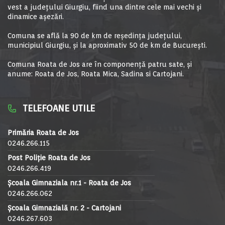
vest a judeţului Giurgiu, fiind una dintre cele mai vechi şi
dinamice aşezări.
Comuna se află la 90 de km de reşedinţa judeţului,
municipiul Giurgiu, şi la aproximativ 50 de km de Bucureşti.
Comuna Roata de Jos are în componență patru sate, și
anume: Roata de Jos, Roata Mica, Sadina si Cartojani.
TELEFOANE UTILE
Primăria Roata de Jos
0246.266.115
Post Poliție Roata de Jos
0246.266.419
Școala Gimnaziala nr.1 - Roata de Jos
0246.266.062
Școala Gimnazială nr. 2 - Cartojani
0246.267.603