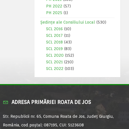
PH 2022
(57)
PH 2025
(1)
Ședințe ale Consiliului Local
(530)
SCL 2016
(10)
SCL 2017
(11)
SCL 2018
(43)
SCL 2019
(83)
SCL 2020
(152)
SCL 2021
(210)
SCL 2022
(103)
ADRESA PRIMĂRIEI ROATA DE JOS
Str. Republicii nr. 65, Comuna Roata de Jos, Județ Giurgiu,
România, cod poștal: 087195, CUI: 5123608