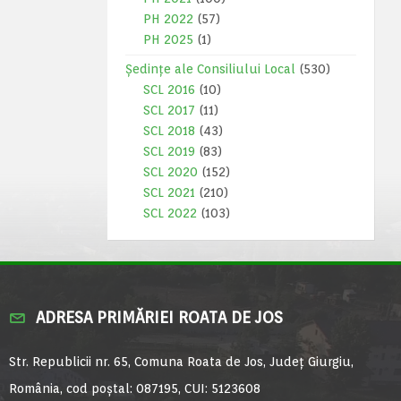
PH 2022
(57)
PH 2025
(1)
Ședințe ale Consiliului Local
(530)
SCL 2016
(10)
SCL 2017
(11)
SCL 2018
(43)
SCL 2019
(83)
SCL 2020
(152)
SCL 2021
(210)
SCL 2022
(103)
ADRESA PRIMĂRIEI ROATA DE JOS
Str. Republicii nr. 65, Comuna Roata de Jos, Județ Giurgiu,
România, cod poștal: 087195, CUI: 5123608