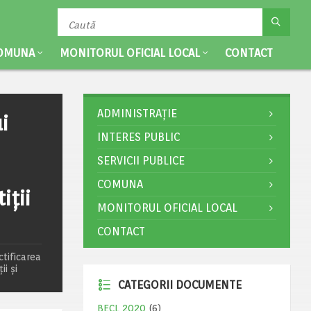
OMUNA
MONITORUL OFICIAL LOCAL
CONTACT
ADMINISTRAȚIE
i
INTERES PUBLIC
SERVICII PUBLICE
COMUNA
iții
MONITORUL OFICIAL LOCAL
CONTACT
tificarea
ii și
CATEGORII DOCUMENTE
BECL 2020
(6)