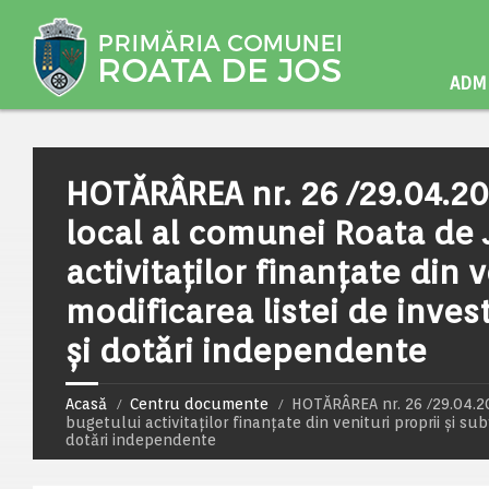
ADMI
HOTĂRÂREA nr. 26 /29.04.20
local al comunei Roata de J
activitaților finanțate din v
modificarea listei de investi
și dotări independente
Acasă
Centru documente
HOTĂRÂREA nr. 26 /29.04.202
bugetului activitaților finanțate din venituri proprii și subve
dotări independente