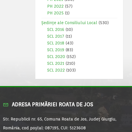
PH 2022
(57)
PH 2025
(1)
Ședințe ale Consiliului Local
(530)
SCL 2016
(10)
SCL 2017
(11)
SCL 2018
(43)
SCL 2019
(83)
SCL 2020
(152)
SCL 2021
(210)
SCL 2022
(103)
ADRESA PRIMĂRIEI ROATA DE JOS
Str. Republicii nr. 65, Comuna Roata de Jos, Județ Giurgiu,
România, cod poștal: 087195, CUI: 5123608