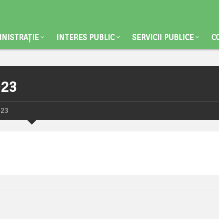
NISTRAȚIE
INTERES PUBLIC
SERVICII PUBLICE
C
023
023