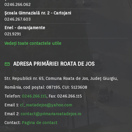
0246.266.062
Școala Gimnazială nr. 2 - Cartojani
0246.267.603
Enel - deranjamente
021.9291
Vedeți toate contactele utile
ADRESA PRIMĂRIEI ROATA DE JOS
Str. Republicii nr. 65, Comuna Roata de Jos, Județ Giurgiu,
România, cod poștal: 087195, CUI: 5123608
Telefon:
0246.266.115
, Fax: 0246.266.115
Email 1:
cl_roatadejos@yahoo.com
Email 2:
contact@primariaroatadejos.ro
Contact:
Pagina de contact