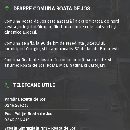
DESPRE COMUNA ROATA DE JOS
Comuna Roata de Jos este aşezată în extremitatea de nord
vest a judeţului Giurgiu, fiind una dintre cele mai vechi şi
dinamice aşezări.
Comuna se află la 90 de km de reşedinţa judeţului,
municipiul Giurgiu, şi la aproximativ 50 de km de Bucureşti.
Comuna Roata de Jos are în componență patru sate, și
anume: Roata de Jos, Roata Mica, Sadina si Cartojani.
TELEFOANE UTILE
Primăria Roata de Jos
0246.266.115
Post Poliție Roata de Jos
0246.266.419
Școala Gimnaziala nr.1 - Roata de Jos