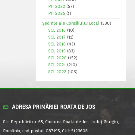
PH 2022
(57)
PH 2025
(1)
Ședințe ale Consiliului Local
(530)
SCL 2016
(10)
SCL 2017
(11)
SCL 2018
(43)
SCL 2019
(83)
SCL 2020
(152)
SCL 2021
(210)
SCL 2022
(103)
ADRESA PRIMĂRIEI ROATA DE JOS
Str. Republicii nr. 65, Comuna Roata de Jos, Județ Giurgiu,
România, cod poștal: 087195, CUI: 5123608