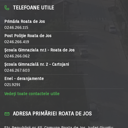
TELEFOANE UTILE
Primăria Roata de Jos
0246.266.115
Post Poliție Roata de Jos
0246.266.419
Școala Gimnaziala nr.1 - Roata de Jos
0246.266.062
Școala Gimnazială nr. 2 - Cartojani
0246.267.603
Enel - deranjamente
021.9291
Vedeți toate contactele utile
ADRESA PRIMĂRIEI ROATA DE JOS
Str. Republicii nr. 65, Comuna Roata de Jos, Județ Giurgiu,