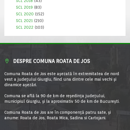
SCL 2018
(43)
SCL 2019
(83)
SCL 2020
(152)
SCL 2021
(210)
SCL 2022
(103)
DESPRE COMUNA ROATA DE JOS
Comuna Roata de Jos este aşezată în extremitatea de nord
vest a judeţului Giurgiu, fiind una dintre cele mai vechi şi
dinamice aşezări.
Comuna se află la 90 de km de reşedinţa judeţului,
municipiul Giurgiu, şi la aproximativ 50 de km de Bucureşti.
Comuna Roata de Jos are în componență patru sate, și
anume: Roata de Jos, Roata Mica, Sadina si Cartojani.