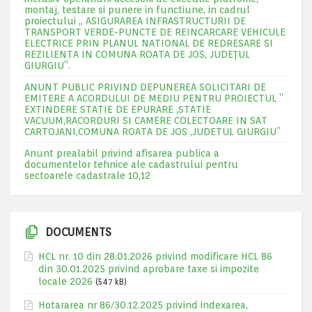
montaj, testare si punere in functiune, in cadrul
proiectului „ ASIGURAREA INFRASTRUCTURII DE
TRANSPORT VERDE-PUNCTE DE REINCARCARE VEHICULE
ELECTRICE PRIN PLANUL NATIONAL DE REDRESARE SI
REZILIENTA IN COMUNA ROATA DE JOS, JUDEŢUL
GIURGIU”.
ANUNT PUBLIC PRIVIND DEPUNEREA SOLICITARI DE
EMITERE A ACORDULUI DE MEDIU PENTRU PROIECTUL ”
EXTINDERE STATIE DE EPURARE ,STATIE
VACUUM,RACORDURI SI CAMERE COLECTOARE IN SAT
CARTOJANI,COMUNA ROATA DE JOS ,JUDETUL GIURGIU”
Anunt prealabil privind afisarea publica a
documentelor tehnice ale cadastrului pentru
sectoarele cadastrale 10,12
DOCUMENTS
HCL nr. 10 din 28.01.2026 privind modificare HCL 86
din 30.01.2025 privind aprobare taxe si impozite
locale 2026
(547 kB)
Hotararea nr 86/30.12.2025 privind indexarea,