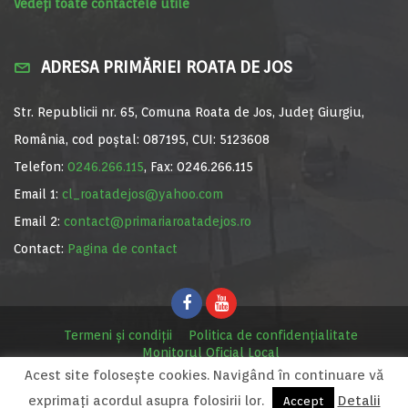
Vedeți toate contactele utile
ADRESA PRIMĂRIEI ROATA DE JOS
Str. Republicii nr. 65, Comuna Roata de Jos, Județ Giurgiu,
România, cod poștal: 087195, CUI: 5123608
Telefon:
0246.266.115
, Fax: 0246.266.115
Email 1:
cl_roatadejos@yahoo.com
Email 2:
contact@primariaroatadejos.ro
Contact:
Pagina de contact
Termeni și condiții
Politica de confidențialitate
Monitorul Oficial Local
Acest site foloseşte cookies. Navigând în continuare vă
© Primăria Roata de Jos, 2020. Site realizat de
MediaDigi.ro
exprimaţi acordul asupra folosirii lor.
Detalii
Accept