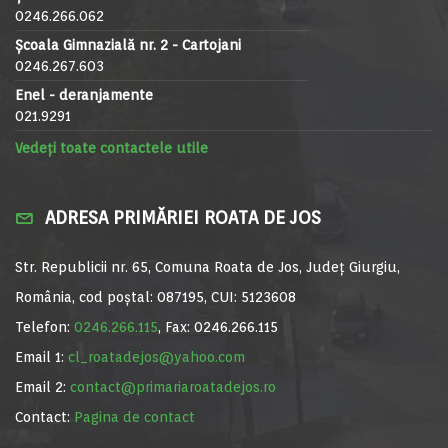
0246.266.062
Școala Gimnazială nr. 2 - Cartojani
0246.267.603
Enel - deranjamente
021.9291
Vedeți toate contactele utile
ADRESA PRIMĂRIEI ROATA DE JOS
Str. Republicii nr. 65, Comuna Roata de Jos, Județ Giurgiu,
România, cod poștal: 087195, CUI: 5123608
Telefon:
0246.266.115
, Fax: 0246.266.115
Email 1:
cl_roatadejos@yahoo.com
Email 2:
contact@primariaroatadejos.ro
Contact:
Pagina de contact