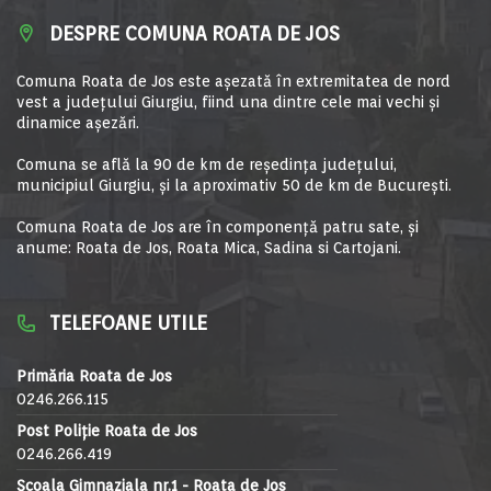
DESPRE COMUNA ROATA DE JOS
Comuna Roata de Jos este aşezată în extremitatea de nord
vest a judeţului Giurgiu, fiind una dintre cele mai vechi şi
dinamice aşezări.
Comuna se află la 90 de km de reşedinţa judeţului,
municipiul Giurgiu, şi la aproximativ 50 de km de Bucureşti.
Comuna Roata de Jos are în componență patru sate, și
anume: Roata de Jos, Roata Mica, Sadina si Cartojani.
TELEFOANE UTILE
Primăria Roata de Jos
0246.266.115
Post Poliție Roata de Jos
0246.266.419
Școala Gimnaziala nr.1 - Roata de Jos