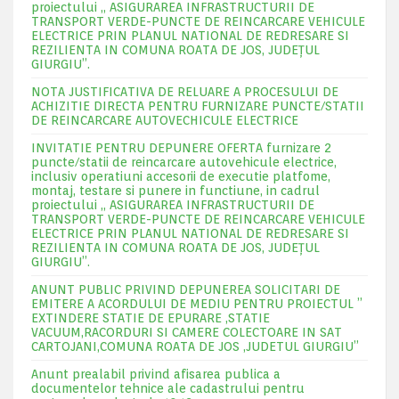
proiectului „ ASIGURAREA INFRASTRUCTURII DE
TRANSPORT VERDE-PUNCTE DE REINCARCARE VEHICULE
ELECTRICE PRIN PLANUL NATIONAL DE REDRESARE SI
REZILIENTA IN COMUNA ROATA DE JOS, JUDEŢUL
GIURGIU”.
NOTA JUSTIFICATIVA DE RELUARE A PROCESULUI DE
ACHIZITIE DIRECTA PENTRU FURNIZARE PUNCTE/STATII
DE REINCARCARE AUTOVECHICULE ELECTRICE
INVITATIE PENTRU DEPUNERE OFERTA furnizare 2
puncte/statii de reincarcare autovehicule electrice,
inclusiv operatiuni accesorii de executie platfome,
montaj, testare si punere in functiune, in cadrul
proiectului „ ASIGURAREA INFRASTRUCTURII DE
TRANSPORT VERDE-PUNCTE DE REINCARCARE VEHICULE
ELECTRICE PRIN PLANUL NATIONAL DE REDRESARE SI
REZILIENTA IN COMUNA ROATA DE JOS, JUDEŢUL
GIURGIU”.
ANUNT PUBLIC PRIVIND DEPUNEREA SOLICITARI DE
EMITERE A ACORDULUI DE MEDIU PENTRU PROIECTUL ”
EXTINDERE STATIE DE EPURARE ,STATIE
VACUUM,RACORDURI SI CAMERE COLECTOARE IN SAT
CARTOJANI,COMUNA ROATA DE JOS ,JUDETUL GIURGIU”
Anunt prealabil privind afisarea publica a
documentelor tehnice ale cadastrului pentru