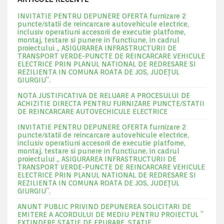
INVITATIE PENTRU DEPUNERE OFERTA furnizare 2
puncte/statii de reincarcare autovehicule electrice,
inclusiv operatiuni accesorii de executie platfome,
montaj, testare si punere in functiune, in cadrul
proiectului „ ASIGURAREA INFRASTRUCTURII DE
TRANSPORT VERDE-PUNCTE DE REINCARCARE VEHICULE
ELECTRICE PRIN PLANUL NATIONAL DE REDRESARE SI
REZILIENTA IN COMUNA ROATA DE JOS, JUDEŢUL
GIURGIU”.
NOTA JUSTIFICATIVA DE RELUARE A PROCESULUI DE
ACHIZITIE DIRECTA PENTRU FURNIZARE PUNCTE/STATII
DE REINCARCARE AUTOVECHICULE ELECTRICE
INVITATIE PENTRU DEPUNERE OFERTA furnizare 2
puncte/statii de reincarcare autovehicule electrice,
inclusiv operatiuni accesorii de executie platfome,
montaj, testare si punere in functiune, in cadrul
proiectului „ ASIGURAREA INFRASTRUCTURII DE
TRANSPORT VERDE-PUNCTE DE REINCARCARE VEHICULE
ELECTRICE PRIN PLANUL NATIONAL DE REDRESARE SI
REZILIENTA IN COMUNA ROATA DE JOS, JUDEŢUL
GIURGIU”.
ANUNT PUBLIC PRIVIND DEPUNEREA SOLICITARI DE
EMITERE A ACORDULUI DE MEDIU PENTRU PROIECTUL ”
EXTINDERE STATIE DE EPURARE ,STATIE