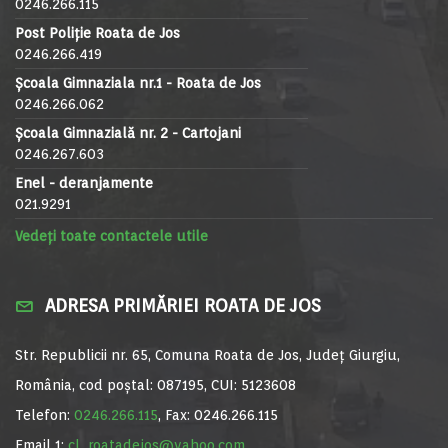
0246.266.115
Post Poliție Roata de Jos
0246.266.419
Școala Gimnaziala nr.1 - Roata de Jos
0246.266.062
Școala Gimnazială nr. 2 - Cartojani
0246.267.603
Enel - deranjamente
021.9291
Vedeți toate contactele utile
ADRESA PRIMĂRIEI ROATA DE JOS
Str. Republicii nr. 65, Comuna Roata de Jos, Județ Giurgiu,
România, cod poștal: 087195, CUI: 5123608
Telefon:
0246.266.115
, Fax: 0246.266.115
Email 1:
cl_roatadejos@yahoo.com