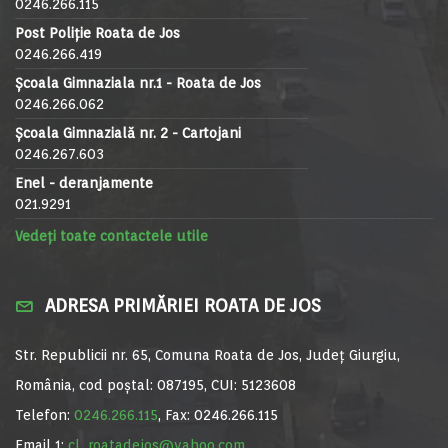
0246.266.115
Post Poliție Roata de Jos
0246.266.419
Școala Gimnaziala nr.1 - Roata de Jos
0246.266.062
Școala Gimnazială nr. 2 - Cartojani
0246.267.603
Enel - deranjamente
021.9291
Vedeți toate contactele utile
ADRESA PRIMĂRIEI ROATA DE JOS
Str. Republicii nr. 65, Comuna Roata de Jos, Județ Giurgiu,
România, cod poștal: 087195, CUI: 5123608
Telefon:
0246.266.115
, Fax: 0246.266.115
Email 1:
cl_roatadejos@yahoo.com