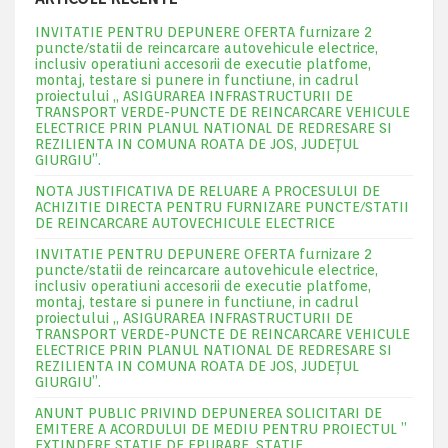
INVITATIE PENTRU DEPUNERE OFERTA furnizare 2
puncte/statii de reincarcare autovehicule electrice,
inclusiv operatiuni accesorii de executie platfome,
montaj, testare si punere in functiune, in cadrul
proiectului „ ASIGURAREA INFRASTRUCTURII DE
TRANSPORT VERDE-PUNCTE DE REINCARCARE VEHICULE
ELECTRICE PRIN PLANUL NATIONAL DE REDRESARE SI
REZILIENTA IN COMUNA ROATA DE JOS, JUDEŢUL
GIURGIU”.
NOTA JUSTIFICATIVA DE RELUARE A PROCESULUI DE
ACHIZITIE DIRECTA PENTRU FURNIZARE PUNCTE/STATII
DE REINCARCARE AUTOVECHICULE ELECTRICE
INVITATIE PENTRU DEPUNERE OFERTA furnizare 2
puncte/statii de reincarcare autovehicule electrice,
inclusiv operatiuni accesorii de executie platfome,
montaj, testare si punere in functiune, in cadrul
proiectului „ ASIGURAREA INFRASTRUCTURII DE
TRANSPORT VERDE-PUNCTE DE REINCARCARE VEHICULE
ELECTRICE PRIN PLANUL NATIONAL DE REDRESARE SI
REZILIENTA IN COMUNA ROATA DE JOS, JUDEŢUL
GIURGIU”.
ANUNT PUBLIC PRIVIND DEPUNEREA SOLICITARI DE
EMITERE A ACORDULUI DE MEDIU PENTRU PROIECTUL ”
EXTINDERE STATIE DE EPURARE ,STATIE