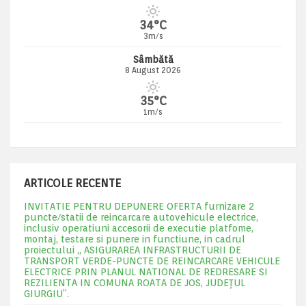
34°C
3m/s
Sâmbătă
8 August 2026
35°C
1m/s
ARTICOLE RECENTE
INVITATIE PENTRU DEPUNERE OFERTA furnizare 2
puncte/statii de reincarcare autovehicule electrice,
inclusiv operatiuni accesorii de executie platfome,
montaj, testare si punere in functiune, in cadrul
proiectului „ ASIGURAREA INFRASTRUCTURII DE
TRANSPORT VERDE-PUNCTE DE REINCARCARE VEHICULE
ELECTRICE PRIN PLANUL NATIONAL DE REDRESARE SI
REZILIENTA IN COMUNA ROATA DE JOS, JUDEŢUL
GIURGIU”.