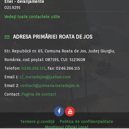
Enel - deranjamente
021.9291
Vedeți toate contactele utile
ADRESA PRIMĂRIEI ROATA DE JOS
Str. Republicii nr. 65, Comuna Roata de Jos, Județ Giurgiu,
România, cod poștal: 087195, CUI: 5123608
Telefon:
0246.266.115
, Fax: 0246.266.115
Email 1:
cl_roatadejos@yahoo.com
Email 2:
contact@primariaroatadejos.ro
Contact:
Pagina de contact
Termeni și condiții
Politica de confidențialitate
Monitorul Oficial Local