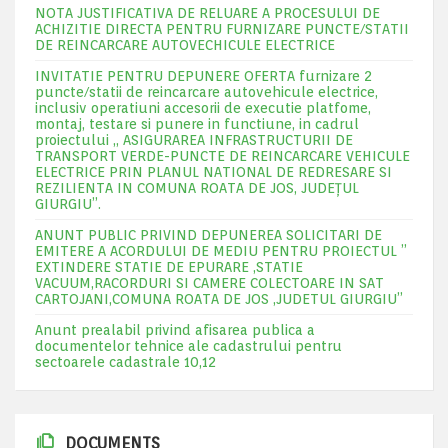
NOTA JUSTIFICATIVA DE RELUARE A PROCESULUI DE
ACHIZITIE DIRECTA PENTRU FURNIZARE PUNCTE/STATII
DE REINCARCARE AUTOVECHICULE ELECTRICE
INVITATIE PENTRU DEPUNERE OFERTA furnizare 2
puncte/statii de reincarcare autovehicule electrice,
inclusiv operatiuni accesorii de executie platfome,
montaj, testare si punere in functiune, in cadrul
proiectului „ ASIGURAREA INFRASTRUCTURII DE
TRANSPORT VERDE-PUNCTE DE REINCARCARE VEHICULE
ELECTRICE PRIN PLANUL NATIONAL DE REDRESARE SI
REZILIENTA IN COMUNA ROATA DE JOS, JUDEŢUL
GIURGIU”.
ANUNT PUBLIC PRIVIND DEPUNEREA SOLICITARI DE
EMITERE A ACORDULUI DE MEDIU PENTRU PROIECTUL ”
EXTINDERE STATIE DE EPURARE ,STATIE
VACUUM,RACORDURI SI CAMERE COLECTOARE IN SAT
CARTOJANI,COMUNA ROATA DE JOS ,JUDETUL GIURGIU”
Anunt prealabil privind afisarea publica a
documentelor tehnice ale cadastrului pentru
sectoarele cadastrale 10,12
DOCUMENTS