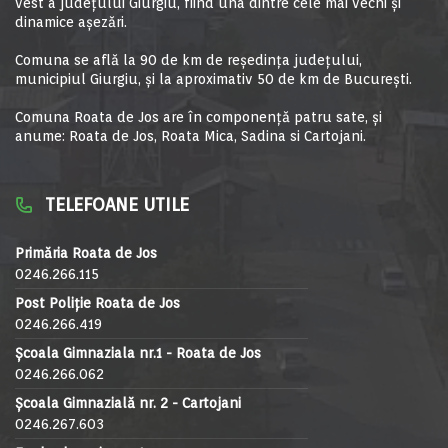
vest a judeţului Giurgiu, fiind una dintre cele mai vechi şi
dinamice aşezări.
Comuna se află la 90 de km de reşedinţa judeţului,
municipiul Giurgiu, şi la aproximativ 50 de km de Bucureşti.
Comuna Roata de Jos are în componență patru sate, și
anume: Roata de Jos, Roata Mica, Sadina si Cartojani.
TELEFOANE UTILE
Primăria Roata de Jos
0246.266.115
Post Poliție Roata de Jos
0246.266.419
Școala Gimnaziala nr.1 - Roata de Jos
0246.266.062
Școala Gimnazială nr. 2 - Cartojani
0246.267.603