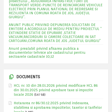
proiectului „ ASIGURAREA INFRASTRUCTURII DE
TRANSPORT VERDE-PUNCTE DE REINCARCARE VEHICULE
ELECTRICE PRIN PLANUL NATIONAL DE REDRESARE SI
REZILIENTA IN COMUNA ROATA DE JOS, JUDEŢUL
GIURGIU”.
ANUNT PUBLIC PRIVIND DEPUNEREA SOLICITARI DE
EMITERE A ACORDULUI DE MEDIU PENTRU PROIECTUL ”
EXTINDERE STATIE DE EPURARE ,STATIE
VACUUM,RACORDURI SI CAMERE COLECTOARE IN SAT
CARTOJANI,COMUNA ROATA DE JOS ,JUDETUL GIURGIU”
Anunt prealabil privind afisarea publica a
documentelor tehnice ale cadastrului pentru
sectoarele cadastrale 10,12
DOCUMENTS
HCL nr. 10 din 28.01.2026 privind modificare HCL 86
din 30.01.2025 privind aprobare taxe si impozite
locale 2026
(547 kB)
Hotararea nr 86/30.12.2025 privind indexarea,
stabilirea si aprobarea impozitelor, taxelor si tarifelor