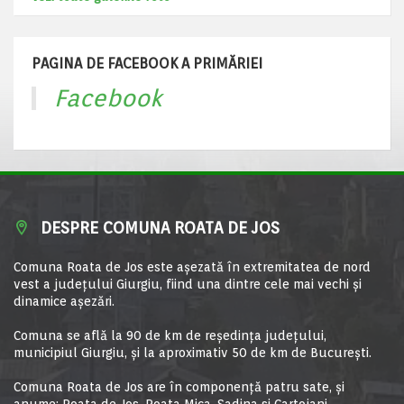
PAGINA DE FACEBOOK A PRIMĂRIEI
Facebook
DESPRE COMUNA ROATA DE JOS
Comuna Roata de Jos este aşezată în extremitatea de nord
vest a judeţului Giurgiu, fiind una dintre cele mai vechi şi
dinamice aşezări.
Comuna se află la 90 de km de reşedinţa judeţului,
municipiul Giurgiu, şi la aproximativ 50 de km de Bucureşti.
Comuna Roata de Jos are în componență patru sate, și
anume: Roata de Jos, Roata Mica, Sadina si Cartojani.