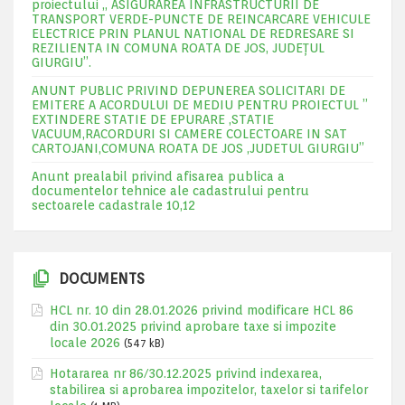
proiectului „ ASIGURAREA INFRASTRUCTURII DE
TRANSPORT VERDE-PUNCTE DE REINCARCARE VEHICULE
ELECTRICE PRIN PLANUL NATIONAL DE REDRESARE SI
REZILIENTA IN COMUNA ROATA DE JOS, JUDEŢUL
GIURGIU”.
ANUNT PUBLIC PRIVIND DEPUNEREA SOLICITARI DE
EMITERE A ACORDULUI DE MEDIU PENTRU PROIECTUL ”
EXTINDERE STATIE DE EPURARE ,STATIE
VACUUM,RACORDURI SI CAMERE COLECTOARE IN SAT
CARTOJANI,COMUNA ROATA DE JOS ,JUDETUL GIURGIU”
Anunt prealabil privind afisarea publica a
documentelor tehnice ale cadastrului pentru
sectoarele cadastrale 10,12
DOCUMENTS
HCL nr. 10 din 28.01.2026 privind modificare HCL 86
din 30.01.2025 privind aprobare taxe si impozite
locale 2026
(547 kB)
Hotararea nr 86/30.12.2025 privind indexarea,
stabilirea si aprobarea impozitelor, taxelor si tarifelor