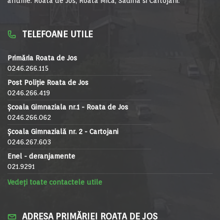
anume: Roata de Jos, Roata Mica, Sadina si Cartojani.
TELEFOANE UTILE
Primăria Roata de Jos
0246.266.115
Post Poliție Roata de Jos
0246.266.419
Școala Gimnaziala nr.1 - Roata de Jos
0246.266.062
Școala Gimnazială nr. 2 - Cartojani
0246.267.603
Enel - deranjamente
021.9291
Vedeți toate contactele utile
ADRESA PRIMĂRIEI ROATA DE JOS