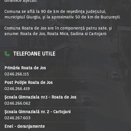
dinamice aşezări.
Comuna se află la 90 de km de reşedinţa judeţului,
municipiul Giurgiu, şi la aproximativ 50 de km de Bucureşti.
Comuna Roata de Jos are în componență patru sate, și
anume: Roata de Jos, Roata Mica, Sadina si Cartojani.
TELEFOANE UTILE
Primăria Roata de Jos
0246.266.115
Post Poliție Roata de Jos
0246.266.419
Școala Gimnaziala nr.1 - Roata de Jos
0246.266.062
Școala Gimnazială nr. 2 - Cartojani
0246.267.603
Enel - deranjamente