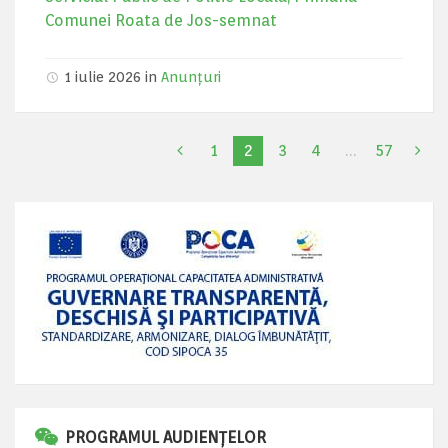
Comunei Roata de Jos-semnat
1 iulie 2026 in
Anunțuri
1
2
3
4
…
57
PROGRAMUL AUDIENȚELOR