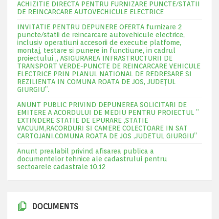
ACHIZITIE DIRECTA PENTRU FURNIZARE PUNCTE/STATII
DE REINCARCARE AUTOVECHICULE ELECTRICE
INVITATIE PENTRU DEPUNERE OFERTA furnizare 2
puncte/statii de reincarcare autovehicule electrice,
inclusiv operatiuni accesorii de executie platfome,
montaj, testare si punere in functiune, in cadrul
proiectului „ ASIGURAREA INFRASTRUCTURII DE
TRANSPORT VERDE-PUNCTE DE REINCARCARE VEHICULE
ELECTRICE PRIN PLANUL NATIONAL DE REDRESARE SI
REZILIENTA IN COMUNA ROATA DE JOS, JUDEŢUL
GIURGIU”.
ANUNT PUBLIC PRIVIND DEPUNEREA SOLICITARI DE
EMITERE A ACORDULUI DE MEDIU PENTRU PROIECTUL ”
EXTINDERE STATIE DE EPURARE ,STATIE
VACUUM,RACORDURI SI CAMERE COLECTOARE IN SAT
CARTOJANI,COMUNA ROATA DE JOS ,JUDETUL GIURGIU”
Anunt prealabil privind afisarea publica a
documentelor tehnice ale cadastrului pentru
sectoarele cadastrale 10,12
DOCUMENTS