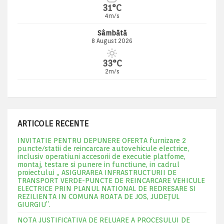
31°C
4m/s
Sâmbătă
8 August 2026
33°C
2m/s
ARTICOLE RECENTE
INVITATIE PENTRU DEPUNERE OFERTA furnizare 2
puncte/statii de reincarcare autovehicule electrice,
inclusiv operatiuni accesorii de executie platfome,
montaj, testare si punere in functiune, in cadrul
proiectului „ ASIGURAREA INFRASTRUCTURII DE
TRANSPORT VERDE-PUNCTE DE REINCARCARE VEHICULE
ELECTRICE PRIN PLANUL NATIONAL DE REDRESARE SI
REZILIENTA IN COMUNA ROATA DE JOS, JUDEŢUL
GIURGIU”.
NOTA JUSTIFICATIVA DE RELUARE A PROCESULUI DE