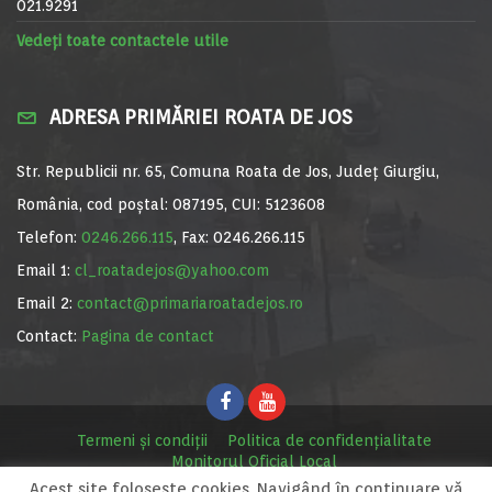
021.9291
Vedeți toate contactele utile
ADRESA PRIMĂRIEI ROATA DE JOS
Str. Republicii nr. 65, Comuna Roata de Jos, Județ Giurgiu,
România, cod poștal: 087195, CUI: 5123608
Telefon:
0246.266.115
, Fax: 0246.266.115
Email 1:
cl_roatadejos@yahoo.com
Email 2:
contact@primariaroatadejos.ro
Contact:
Pagina de contact
Termeni și condiții
Politica de confidențialitate
Monitorul Oficial Local
Acest site foloseşte cookies. Navigând în continuare vă