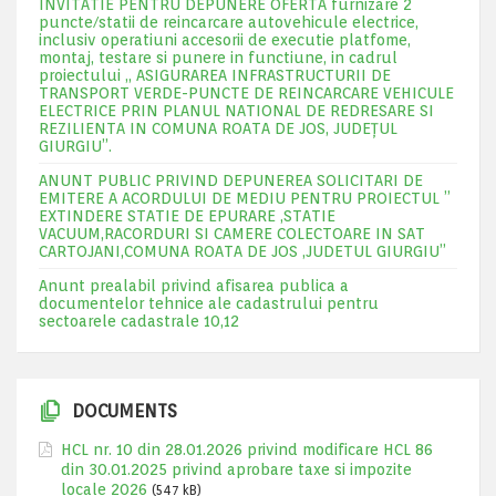
INVITATIE PENTRU DEPUNERE OFERTA furnizare 2
puncte/statii de reincarcare autovehicule electrice,
inclusiv operatiuni accesorii de executie platfome,
montaj, testare si punere in functiune, in cadrul
proiectului „ ASIGURAREA INFRASTRUCTURII DE
TRANSPORT VERDE-PUNCTE DE REINCARCARE VEHICULE
ELECTRICE PRIN PLANUL NATIONAL DE REDRESARE SI
REZILIENTA IN COMUNA ROATA DE JOS, JUDEŢUL
GIURGIU”.
ANUNT PUBLIC PRIVIND DEPUNEREA SOLICITARI DE
EMITERE A ACORDULUI DE MEDIU PENTRU PROIECTUL ”
EXTINDERE STATIE DE EPURARE ,STATIE
VACUUM,RACORDURI SI CAMERE COLECTOARE IN SAT
CARTOJANI,COMUNA ROATA DE JOS ,JUDETUL GIURGIU”
Anunt prealabil privind afisarea publica a
documentelor tehnice ale cadastrului pentru
sectoarele cadastrale 10,12
DOCUMENTS
HCL nr. 10 din 28.01.2026 privind modificare HCL 86
din 30.01.2025 privind aprobare taxe si impozite
locale 2026
(547 kB)