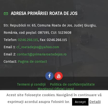
ADRESA PRIMĂRIEI ROATA DE JOS
Str. Republicii nr. 65, Comuna Roata de Jos, Județ Giurgiu,
România, cod poștal: 087195, CUI: 5123608
Telefon:
0246.266.115
, Fax: 0246.266.115
Email 1:
cl_roatadejos@yahoo.com
Email 2:
contact@primariaroatadejos.ro
Contact:
Pagina de contact
Termeni și condiții
Politica de confidențialitate
Monitorul Oficial Local
Acest site foloseşte cookies. Navigând în continuare vă
© Primăria Roata de Jos, 2020. Site realizat de
MediaDigi.ro
exprimaţi acordul asupra folosirii lor.
Detalii
Accept