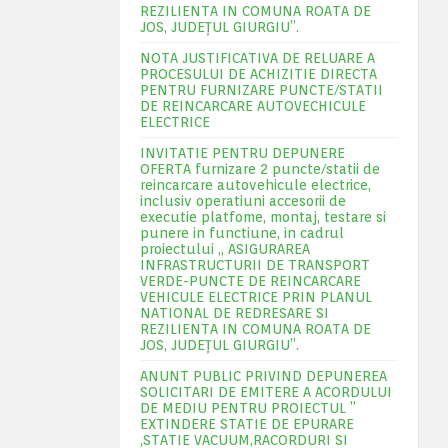
REZILIENTA IN COMUNA ROATA DE
JOS, JUDEŢUL GIURGIU”.
NOTA JUSTIFICATIVA DE RELUARE A
PROCESULUI DE ACHIZITIE DIRECTA
PENTRU FURNIZARE PUNCTE/STATII
DE REINCARCARE AUTOVECHICULE
ELECTRICE
INVITATIE PENTRU DEPUNERE
OFERTA furnizare 2 puncte/statii de
reincarcare autovehicule electrice,
inclusiv operatiuni accesorii de
executie platfome, montaj, testare si
punere in functiune, in cadrul
proiectului „ ASIGURAREA
INFRASTRUCTURII DE TRANSPORT
VERDE-PUNCTE DE REINCARCARE
VEHICULE ELECTRICE PRIN PLANUL
NATIONAL DE REDRESARE SI
REZILIENTA IN COMUNA ROATA DE
JOS, JUDEŢUL GIURGIU”.
ANUNT PUBLIC PRIVIND DEPUNEREA
SOLICITARI DE EMITERE A ACORDULUI
DE MEDIU PENTRU PROIECTUL ”
EXTINDERE STATIE DE EPURARE
,STATIE VACUUM,RACORDURI SI