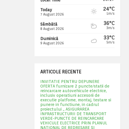
24°C
Today
1m/s
7 August 2026
36°C
Sâmbătă
3m/s
8 August 2026
33°C
Duminică
5m/s
9 August 2026
ARTICOLE RECENTE
INVITATIE PENTRU DEPUNERE
OFERTA furnizare 2 puncte/statii de
reincarcare autovehicule electrice,
inclusiv operatiuni accesorii de
executie platfome, montaj, testare si
punere in functiune, in cadrul
proiectului „ ASIGURAREA
INFRASTRUCTURII DE TRANSPORT
VERDE-PUNCTE DE REINCARCARE
VEHICULE ELECTRICE PRIN PLANUL
NATIONAL DE REDRESARE SI