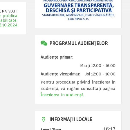
 MAI VECHI
e publica
bilitate,
03.10.2024
PROGRAMUL AUDIENȚELOR
Audiențe primar:
Marți 12:00 - 16:00
Audiențe viceprimar:
Joi 12:00 - 16:00
Pentru procedura privind înscrierea in
audiență, vă rugăm consultați pagina
Înscrierea în audiență
.
INFORMAȚII LOCALE
16:17
Local Time