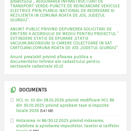
proiectului „ ASIGURAREA INFRASTRUCTURII DE
TRANSPORT VERDE-PUNCTE DE REINCARCARE VEHICULE
ELECTRICE PRIN PLANUL NATIONAL DE REDRESARE SI
REZILIENTA IN COMUNA ROATA DE JOS, JUDEŢUL
GIURGIU”.
ANUNT PUBLIC PRIVIND DEPUNEREA SOLICITARI DE
EMITERE A ACORDULUI DE MEDIU PENTRU PROIECTUL ”
EXTINDERE STATIE DE EPURARE ,STATIE
VACUUM,RACORDURI SI CAMERE COLECTOARE IN SAT
CARTOJANI,COMUNA ROATA DE JOS ,JUDETUL GIURGIU”
Anunt prealabil privind afisarea publica a
documentelor tehnice ale cadastrului pentru
sectoarele cadastrale 10,12
DOCUMENTS
HCL nr. 10 din 28.01.2026 privind modificare HCL 86
din 30.01.2025 privind aprobare taxe si impozite
locale 2026
(547 kB)
Hotararea nr 86/30.12.2025 privind indexarea,
stabilirea si aprobarea impozitelor, taxelor si tarifelor