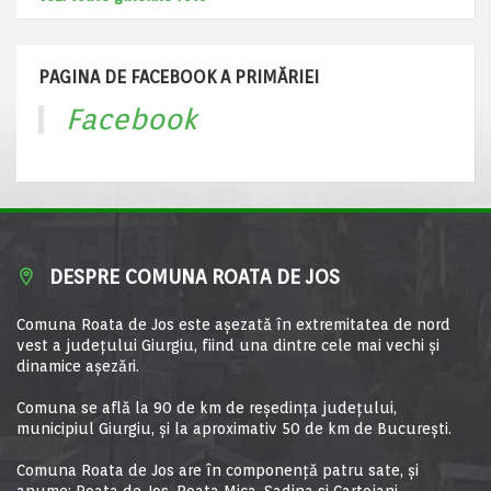
PAGINA DE FACEBOOK A PRIMĂRIEI
Facebook
DESPRE COMUNA ROATA DE JOS
Comuna Roata de Jos este aşezată în extremitatea de nord
vest a judeţului Giurgiu, fiind una dintre cele mai vechi şi
dinamice aşezări.
Comuna se află la 90 de km de reşedinţa judeţului,
municipiul Giurgiu, şi la aproximativ 50 de km de Bucureşti.
Comuna Roata de Jos are în componență patru sate, și
anume: Roata de Jos, Roata Mica, Sadina si Cartojani.