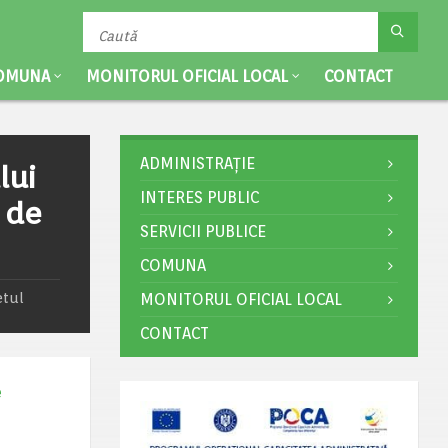
OMUNA
MONITORUL OFICIAL LOCAL
CONTACT
ADMINISTRAȚIE
lui
INTERES PUBLIC
 de
SERVICII PUBLICE
COMUNA
etul
MONITORUL OFICIAL LOCAL
CONTACT
e