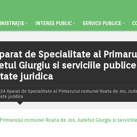
NISTRAȚIE
INTERES PUBLIC
SERVICII PUBLICE
C
parat de Specialitate al Primaru
ul Giurgiu si serviciile publice
tate juridica
024 Aparat de Specialitate al Primarului comunei Roata de Jos, Jud
tate juridica
Primarului comunei Roata de Jos, Judetul Giurgiu si serviciil