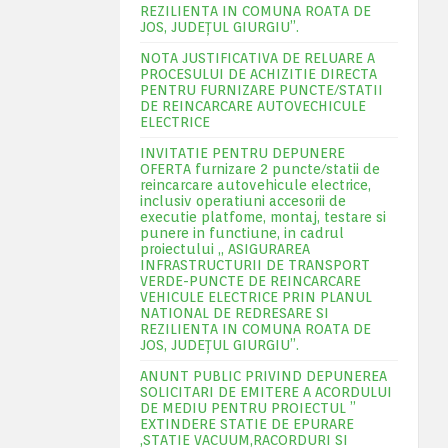
REZILIENTA IN COMUNA ROATA DE
JOS, JUDEŢUL GIURGIU”.
NOTA JUSTIFICATIVA DE RELUARE A
PROCESULUI DE ACHIZITIE DIRECTA
PENTRU FURNIZARE PUNCTE/STATII
DE REINCARCARE AUTOVECHICULE
ELECTRICE
INVITATIE PENTRU DEPUNERE
OFERTA furnizare 2 puncte/statii de
reincarcare autovehicule electrice,
inclusiv operatiuni accesorii de
executie platfome, montaj, testare si
punere in functiune, in cadrul
proiectului „ ASIGURAREA
INFRASTRUCTURII DE TRANSPORT
VERDE-PUNCTE DE REINCARCARE
VEHICULE ELECTRICE PRIN PLANUL
NATIONAL DE REDRESARE SI
REZILIENTA IN COMUNA ROATA DE
JOS, JUDEŢUL GIURGIU”.
ANUNT PUBLIC PRIVIND DEPUNEREA
SOLICITARI DE EMITERE A ACORDULUI
DE MEDIU PENTRU PROIECTUL ”
EXTINDERE STATIE DE EPURARE
,STATIE VACUUM,RACORDURI SI