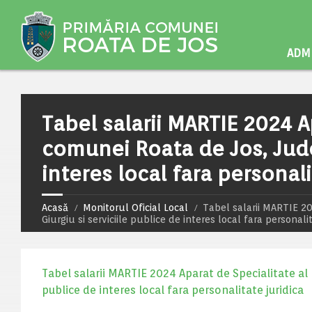
ADMI
Tabel salarii MARTIE 2024 A
comunei Roata de Jos, Judet
interes local fara personali
Acasă
Monitorul Oficial Local
Tabel salarii MARTIE 2
Giurgiu si serviciile publice de interes local fara personali
Tabel salarii MARTIE 2024 Aparat de Specialitate al 
publice de interes local fara personalitate juridica