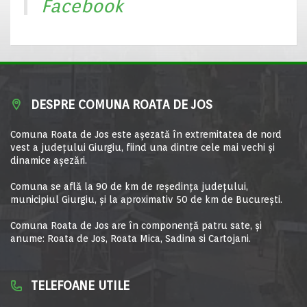
Facebook
DESPRE COMUNA ROATA DE JOS
Comuna Roata de Jos este aşezată în extremitatea de nord
vest a judeţului Giurgiu, fiind una dintre cele mai vechi şi
dinamice aşezări.
Comuna se află la 90 de km de reşedinţa judeţului,
municipiul Giurgiu, şi la aproximativ 50 de km de Bucureşti.
Comuna Roata de Jos are în componență patru sate, și
anume: Roata de Jos, Roata Mica, Sadina si Cartojani.
TELEFOANE UTILE