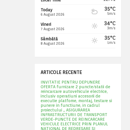
35°C
Today
5m/s
6 August 2026
34°C
Vineri
3m/s
7 August 2026
35°C
Sâmbătă
1m/s
8 August 2026
ARTICOLE RECENTE
INVITATIE PENTRU DEPUNERE
OFERTA furnizare 2 puncte/statii de
reincarcare autovehicule electrice,
inclusiv operatiuni accesorii de
executie platfome, montaj, testare si
punere in functiune, in cadrul
proiectului „ ASIGURAREA
INFRASTRUCTURII DE TRANSPORT
VERDE-PUNCTE DE REINCARCARE
VEHICULE ELECTRICE PRIN PLANUL
NATIONAL DE REDRESARE SI