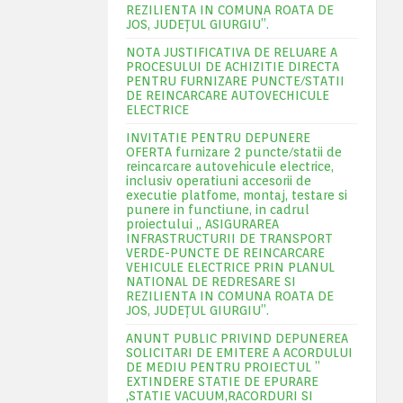
REZILIENTA IN COMUNA ROATA DE
JOS, JUDEŢUL GIURGIU”.
NOTA JUSTIFICATIVA DE RELUARE A
PROCESULUI DE ACHIZITIE DIRECTA
PENTRU FURNIZARE PUNCTE/STATII
DE REINCARCARE AUTOVECHICULE
ELECTRICE
INVITATIE PENTRU DEPUNERE
OFERTA furnizare 2 puncte/statii de
reincarcare autovehicule electrice,
inclusiv operatiuni accesorii de
executie platfome, montaj, testare si
punere in functiune, in cadrul
proiectului „ ASIGURAREA
INFRASTRUCTURII DE TRANSPORT
VERDE-PUNCTE DE REINCARCARE
VEHICULE ELECTRICE PRIN PLANUL
NATIONAL DE REDRESARE SI
REZILIENTA IN COMUNA ROATA DE
JOS, JUDEŢUL GIURGIU”.
ANUNT PUBLIC PRIVIND DEPUNEREA
SOLICITARI DE EMITERE A ACORDULUI
DE MEDIU PENTRU PROIECTUL ”
EXTINDERE STATIE DE EPURARE
,STATIE VACUUM,RACORDURI SI