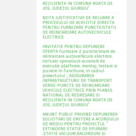
REZILIENTA IN COMUNA ROATA DE
JOS, JUDEŢUL GIURGIU”.
NOTA JUSTIFICATIVA DE RELUARE A
PROCESULUI DE ACHIZITIE DIRECTA
PENTRU FURNIZARE PUNCTE/STATII
DE REINCARCARE AUTOVECHICULE
ELECTRICE
INVITATIE PENTRU DEPUNERE
OFERTA furnizare 2 puncte/statii de
reincarcare autovehicule electrice,
inclusiv operatiuni accesorii de
executie platfome, montaj, testare si
punere in functiune, in cadrul
proiectului „ ASIGURAREA
INFRASTRUCTURII DE TRANSPORT
VERDE-PUNCTE DE REINCARCARE
VEHICULE ELECTRICE PRIN PLANUL
NATIONAL DE REDRESARE SI
REZILIENTA IN COMUNA ROATA DE
JOS, JUDEŢUL GIURGIU”.
ANUNT PUBLIC PRIVIND DEPUNEREA
SOLICITARI DE EMITERE A ACORDULUI
DE MEDIU PENTRU PROIECTUL ”
EXTINDERE STATIE DE EPURARE
,STATIE VACUUM,RACORDURI SI