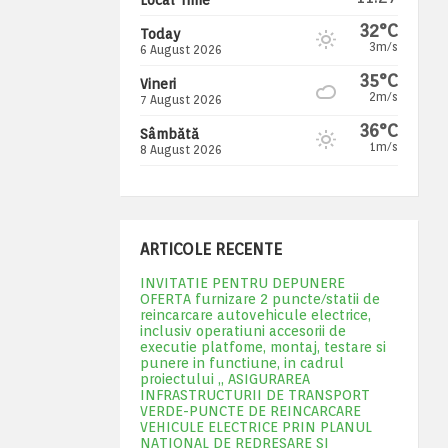
32°C
Today
3m/s
6 August 2026
35°C
Vineri
2m/s
7 August 2026
36°C
Sâmbătă
1m/s
8 August 2026
ARTICOLE RECENTE
INVITATIE PENTRU DEPUNERE
OFERTA furnizare 2 puncte/statii de
reincarcare autovehicule electrice,
inclusiv operatiuni accesorii de
executie platfome, montaj, testare si
punere in functiune, in cadrul
proiectului „ ASIGURAREA
INFRASTRUCTURII DE TRANSPORT
VERDE-PUNCTE DE REINCARCARE
VEHICULE ELECTRICE PRIN PLANUL
NATIONAL DE REDRESARE SI