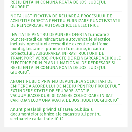
REZILIENTA IN COMUNA ROATA DE JOS, JUDEŢUL
GIURGIU”.
NOTA JUSTIFICATIVA DE RELUARE A PROCESULUI DE
ACHIZITIE DIRECTA PENTRU FURNIZARE PUNCTE/STATII
DE REINCARCARE AUTOVECHICULE ELECTRICE
INVITATIE PENTRU DEPUNERE OFERTA furnizare 2
puncte/statii de reincarcare autovehicule electrice,
inclusiv operatiuni accesorii de executie platfome,
montaj, testare si punere in functiune, in cadrul
proiectului „ ASIGURAREA INFRASTRUCTURII DE
TRANSPORT VERDE-PUNCTE DE REINCARCARE VEHICULE
ELECTRICE PRIN PLANUL NATIONAL DE REDRESARE SI
REZILIENTA IN COMUNA ROATA DE JOS, JUDEŢUL
GIURGIU”.
ANUNT PUBLIC PRIVIND DEPUNEREA SOLICITARI DE
EMITERE A ACORDULUI DE MEDIU PENTRU PROIECTUL ”
EXTINDERE STATIE DE EPURARE ,STATIE
VACUUM,RACORDURI SI CAMERE COLECTOARE IN SAT
CARTOJANI,COMUNA ROATA DE JOS ,JUDETUL GIURGIU”
Anunt prealabil privind afisarea publica a
documentelor tehnice ale cadastrului pentru
sectoarele cadastrale 10,12