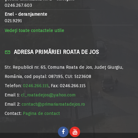
0246.267.603
Enel - deranjamente
021.9291
Vedeți toate contactele utile
ADRESA PRIMĂRIEI ROATA DE JOS
Str. Republicii nr. 65, Comuna Roata de Jos, Județ Giurgiu,
România, cod poștal: 087195, CUI: 5123608
Telefon:
0246.266.115
, Fax: 0246.266.115
Email 1:
cl_roatadejos@yahoo.com
Email 2:
contact@primariaroatadejos.ro
Contact:
Pagina de contact