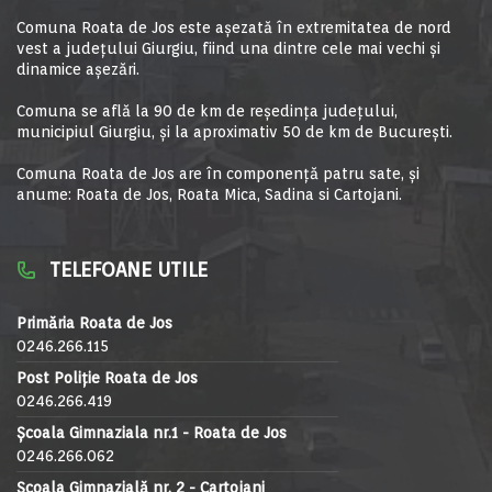
Comuna Roata de Jos este aşezată în extremitatea de nord
vest a judeţului Giurgiu, fiind una dintre cele mai vechi şi
dinamice aşezări.
Comuna se află la 90 de km de reşedinţa judeţului,
municipiul Giurgiu, şi la aproximativ 50 de km de Bucureşti.
Comuna Roata de Jos are în componență patru sate, și
anume: Roata de Jos, Roata Mica, Sadina si Cartojani.
TELEFOANE UTILE
Primăria Roata de Jos
0246.266.115
Post Poliție Roata de Jos
0246.266.419
Școala Gimnaziala nr.1 - Roata de Jos
0246.266.062
Școala Gimnazială nr. 2 - Cartojani