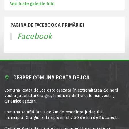
Vezi toate galeriile foto
PAGINA DE FACEBOOK A PRIMĂRIEI
Facebook
DESPRE COMUNA ROATA DE JOS
Comuna Roata de Jos este aşezată în extremitatea de nord
vest a judeţului Giurgiu, fiind una dintre cele mai vechi şi
dinamice aşezări.
Comuna se află la 90 de km de reşedinţa judeţului,
municipiul Giurgiu, şi la aproximativ 50 de km de Bucureşti.
Comuna Roata de Jos are în componență patru sate, și