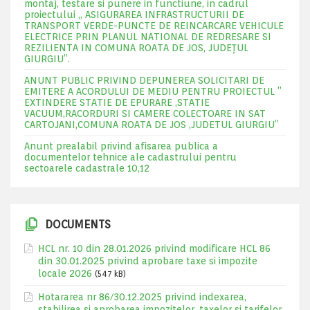
montaj, testare si punere in functiune, in cadrul
proiectului „ ASIGURAREA INFRASTRUCTURII DE
TRANSPORT VERDE-PUNCTE DE REINCARCARE VEHICULE
ELECTRICE PRIN PLANUL NATIONAL DE REDRESARE SI
REZILIENTA IN COMUNA ROATA DE JOS, JUDEŢUL
GIURGIU”.
ANUNT PUBLIC PRIVIND DEPUNEREA SOLICITARI DE
EMITERE A ACORDULUI DE MEDIU PENTRU PROIECTUL ”
EXTINDERE STATIE DE EPURARE ,STATIE
VACUUM,RACORDURI SI CAMERE COLECTOARE IN SAT
CARTOJANI,COMUNA ROATA DE JOS ,JUDETUL GIURGIU”
Anunt prealabil privind afisarea publica a
documentelor tehnice ale cadastrului pentru
sectoarele cadastrale 10,12
DOCUMENTS
HCL nr. 10 din 28.01.2026 privind modificare HCL 86
din 30.01.2025 privind aprobare taxe si impozite
locale 2026
(547 kB)
Hotararea nr 86/30.12.2025 privind indexarea,
stabilirea si aprobarea impozitelor, taxelor si tarifelor