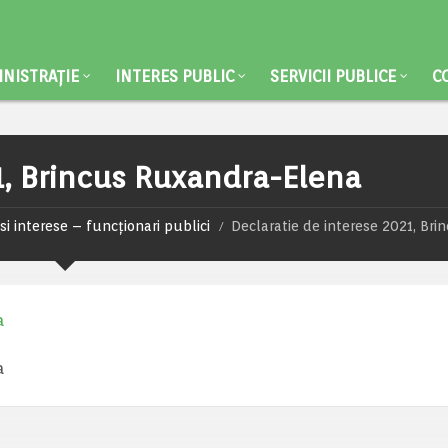
NISTRAȚIE
INTERES PUBLIC
SERVICII PUBLICE
C
1, Brincus Ruxandra-Elena
si interese – funcționari publici
Declaratie de interese 2021, Bri
a
a