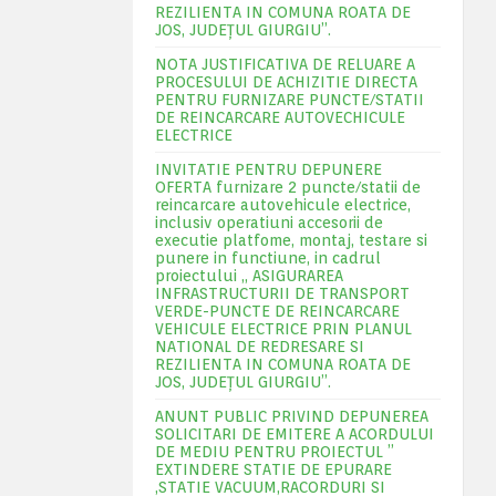
REZILIENTA IN COMUNA ROATA DE
JOS, JUDEŢUL GIURGIU”.
NOTA JUSTIFICATIVA DE RELUARE A
PROCESULUI DE ACHIZITIE DIRECTA
PENTRU FURNIZARE PUNCTE/STATII
DE REINCARCARE AUTOVECHICULE
ELECTRICE
INVITATIE PENTRU DEPUNERE
OFERTA furnizare 2 puncte/statii de
reincarcare autovehicule electrice,
inclusiv operatiuni accesorii de
executie platfome, montaj, testare si
punere in functiune, in cadrul
proiectului „ ASIGURAREA
INFRASTRUCTURII DE TRANSPORT
VERDE-PUNCTE DE REINCARCARE
VEHICULE ELECTRICE PRIN PLANUL
NATIONAL DE REDRESARE SI
REZILIENTA IN COMUNA ROATA DE
JOS, JUDEŢUL GIURGIU”.
ANUNT PUBLIC PRIVIND DEPUNEREA
SOLICITARI DE EMITERE A ACORDULUI
DE MEDIU PENTRU PROIECTUL ”
EXTINDERE STATIE DE EPURARE
,STATIE VACUUM,RACORDURI SI