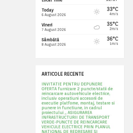
33°C
Today
4m/s
6 August 2026
35°C
Vineri
2m/s
7 August 2026
36°C
Sâmbătă
1m/s
8 August 2026
ARTICOLE RECENTE
INVITATIE PENTRU DEPUNERE
OFERTA furnizare 2 puncte/statii de
reincarcare autovehicule electrice,
inclusiv operatiuni accesorii de
executie platfome, montaj, testare si
punere in functiune, in cadrul
proiectului „ ASIGURAREA
INFRASTRUCTURII DE TRANSPORT
VERDE-PUNCTE DE REINCARCARE
VEHICULE ELECTRICE PRIN PLANUL
NATIONAL DE REDRESARE SI