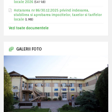
locale 2026
(547 kB)
Hotararea nr 86/30.12.2025 privind indexarea,
stabilirea si aprobarea impozitelor, taxelor si tarifelor
locale
(1 MB)
Vezi toate documentele
GALERII FOTO