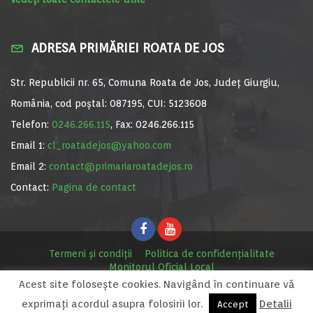
ADRESA PRIMĂRIEI ROATA DE JOS
Str. Republicii nr. 65, Comuna Roata de Jos, Județ Giurgiu,
România, cod poștal: 087195, CUI: 5123608
Telefon:
0246.266.115
, Fax: 0246.266.115
Email 1:
cl_roatadejos@yahoo.com
Email 2:
contact@primariaroatadejos.ro
Contact:
Pagina de contact
Termeni și condiții
Politica de confidențialitate
Monitorul Oficial Local
Acest site foloseşte cookies. Navigând în continuare vă
© Primăria Roata de Jos, 2020. Site realizat de
MediaDigi.ro
exprimaţi acordul asupra folosirii lor.
Detalii
Accept