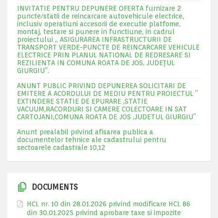
INVITATIE PENTRU DEPUNERE OFERTA furnizare 2
puncte/statii de reincarcare autovehicule electrice,
inclusiv operatiuni accesorii de executie platfome,
montaj, testare si punere in functiune, in cadrul
proiectului „ ASIGURAREA INFRASTRUCTURII DE
TRANSPORT VERDE-PUNCTE DE REINCARCARE VEHICULE
ELECTRICE PRIN PLANUL NATIONAL DE REDRESARE SI
REZILIENTA IN COMUNA ROATA DE JOS, JUDEŢUL
GIURGIU”.
ANUNT PUBLIC PRIVIND DEPUNEREA SOLICITARI DE
EMITERE A ACORDULUI DE MEDIU PENTRU PROIECTUL ”
EXTINDERE STATIE DE EPURARE ,STATIE
VACUUM,RACORDURI SI CAMERE COLECTOARE IN SAT
CARTOJANI,COMUNA ROATA DE JOS ,JUDETUL GIURGIU”
Anunt prealabil privind afisarea publica a
documentelor tehnice ale cadastrului pentru
sectoarele cadastrale 10,12
DOCUMENTS
HCL nr. 10 din 28.01.2026 privind modificare HCL 86
din 30.01.2025 privind aprobare taxe si impozite