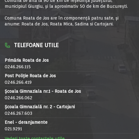
Comuna se află la 90 de km de reşedinţa judeţului,
municipiul Giurgiu, şi la aproximativ 50 de km de Bucureşti.
Comuna Roata de Jos are în componență patru sate, și
anume: Roata de Jos, Roata Mica, Sadina si Cartojani.
TELEFOANE UTILE
Primăria Roata de Jos
0246.266.115
Post Poliție Roata de Jos
0246.266.419
Școala Gimnaziala nr.1 - Roata de Jos
0246.266.062
Școala Gimnazială nr. 2 - Cartojani
0246.267.603
Enel - deranjamente
021.9291
Vedeți toate contactele utile