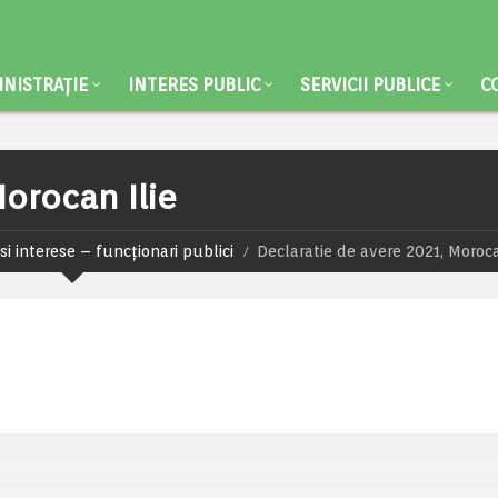
NISTRAȚIE
INTERES PUBLIC
SERVICII PUBLICE
C
Morocan Ilie
si interese – funcționari publici
Declaratie de avere 2021, Moroca