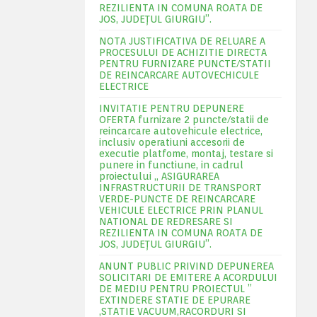
REZILIENTA IN COMUNA ROATA DE
JOS, JUDEŢUL GIURGIU”.
NOTA JUSTIFICATIVA DE RELUARE A
PROCESULUI DE ACHIZITIE DIRECTA
PENTRU FURNIZARE PUNCTE/STATII
DE REINCARCARE AUTOVECHICULE
ELECTRICE
INVITATIE PENTRU DEPUNERE
OFERTA furnizare 2 puncte/statii de
reincarcare autovehicule electrice,
inclusiv operatiuni accesorii de
executie platfome, montaj, testare si
punere in functiune, in cadrul
proiectului „ ASIGURAREA
INFRASTRUCTURII DE TRANSPORT
VERDE-PUNCTE DE REINCARCARE
VEHICULE ELECTRICE PRIN PLANUL
NATIONAL DE REDRESARE SI
REZILIENTA IN COMUNA ROATA DE
JOS, JUDEŢUL GIURGIU”.
ANUNT PUBLIC PRIVIND DEPUNEREA
SOLICITARI DE EMITERE A ACORDULUI
DE MEDIU PENTRU PROIECTUL ”
EXTINDERE STATIE DE EPURARE
,STATIE VACUUM,RACORDURI SI