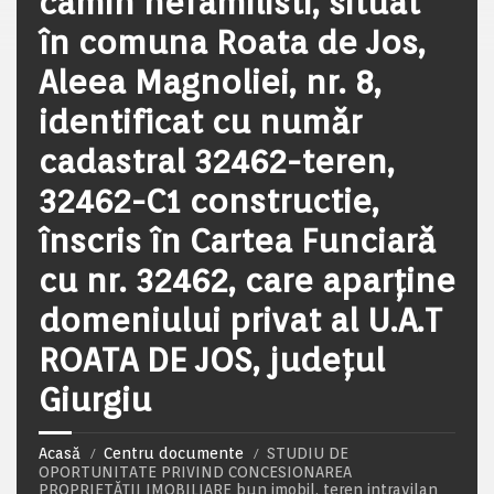
camin nefamilisti, situat
în comuna Roata de Jos,
Aleea Magnoliei, nr. 8,
identificat cu număr
cadastral 32462-teren,
32462-C1 constructie,
înscris în Cartea Funciară
cu nr. 32462, care aparține
domeniului privat al U.A.T
ROATA DE JOS, județul
Giurgiu
Acasă
Centru documente
STUDIU DE
OPORTUNITATE PRIVIND CONCESIONAREA
PROPRIETĂȚII IMOBILIARE bun imobil, teren intravilan