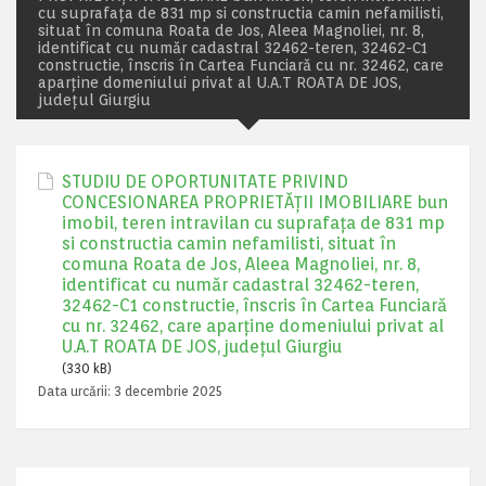
cu suprafața de 831 mp si constructia camin nefamilisti,
situat în comuna Roata de Jos, Aleea Magnoliei, nr. 8,
identificat cu număr cadastral 32462-teren, 32462-C1
constructie, înscris în Cartea Funciară cu nr. 32462, care
aparține domeniului privat al U.A.T ROATA DE JOS,
județul Giurgiu
STUDIU DE OPORTUNITATE PRIVIND
CONCESIONAREA PROPRIETĂȚII IMOBILIARE bun
imobil, teren intravilan cu suprafața de 831 mp
si constructia camin nefamilisti, situat în
comuna Roata de Jos, Aleea Magnoliei, nr. 8,
identificat cu număr cadastral 32462-teren,
32462-C1 constructie, înscris în Cartea Funciară
cu nr. 32462, care aparține domeniului privat al
U.A.T ROATA DE JOS, județul Giurgiu
(330 kB)
Data urcării:
3 decembrie 2025