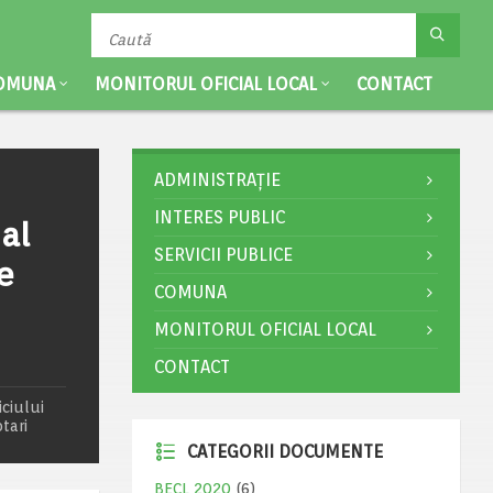
OMUNA
MONITORUL OFICIAL LOCAL
CONTACT
ADMINISTRAȚIE
INTERES PUBLIC
 al
SERVICII PUBLICE
e
COMUNA
MONITORUL OFICIAL LOCAL
CONTACT
ciului
otari
CATEGORII DOCUMENTE
BECL 2020
(6)