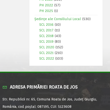
PH 2022
(57)
PH 2025
(1)
Ședințe ale Consiliului Local
(530)
SCL 2016
(10)
SCL 2017
(11)
SCL 2018
(43)
SCL 2019
(83)
SCL 2020
(152)
SCL 2021
(210)
SCL 2022
(103)
ADRESA PRIMĂRIEI ROATA DE JOS
Str. Republicii nr. 65, Comuna Roata de Jos, Județ Giurgiu,
România, cod poștal: 087195, CUI: 5123608