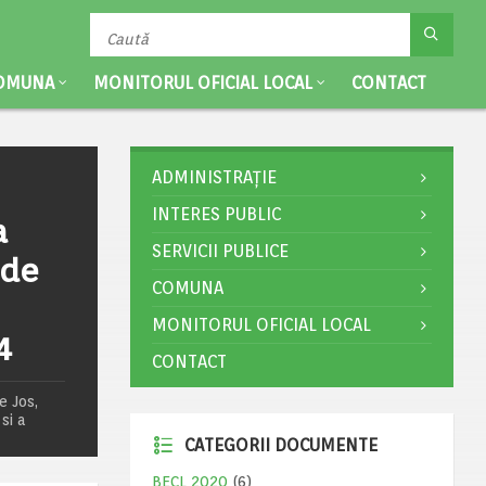
OMUNA
MONITORUL OFICIAL LOCAL
CONTACT
ADMINISTRAȚIE
INTERES PUBLIC
a
SERVICII PUBLICE
 de
COMUNA
MONITORUL OFICIAL LOCAL
4
CONTACT
e Jos,
si a
CATEGORII DOCUMENTE
BECL 2020
(6)