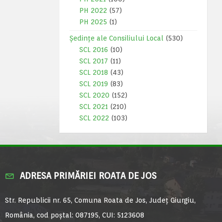
PH 2022
(57)
PH 2025
(1)
Ședințe ale Consiliului Local
(530)
SCL 2016
(10)
SCL 2017
(11)
SCL 2018
(43)
SCL 2019
(83)
SCL 2020
(152)
SCL 2021
(210)
SCL 2022
(103)
ADRESA PRIMĂRIEI ROATA DE JOS
Str. Republicii nr. 65, Comuna Roata de Jos, Județ Giurgiu,
România, cod poștal: 087195, CUI: 5123608