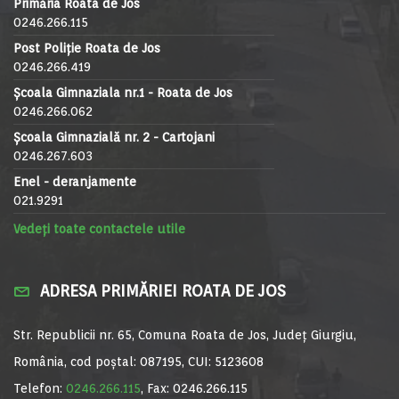
Primăria Roata de Jos
0246.266.115
Post Poliție Roata de Jos
0246.266.419
Școala Gimnaziala nr.1 - Roata de Jos
0246.266.062
Școala Gimnazială nr. 2 - Cartojani
0246.267.603
Enel - deranjamente
021.9291
Vedeți toate contactele utile
ADRESA PRIMĂRIEI ROATA DE JOS
Str. Republicii nr. 65, Comuna Roata de Jos, Județ Giurgiu,
România, cod poștal: 087195, CUI: 5123608
Telefon:
0246.266.115
, Fax: 0246.266.115