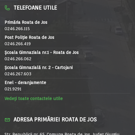
TELEFOANE UTILE
Primăria Roata de Jos
0246.266.115
Post Poliție Roata de Jos
0246.266.419
Școala Gimnaziala nr.1 - Roata de Jos
0246.266.062
Școala Gimnazială nr. 2 - Cartojani
0246.267.603
Enel - deranjamente
021.9291
Vedeți toate contactele utile
ADRESA PRIMĂRIEI ROATA DE JOS
Str. Republicii nr. 65, Comuna Roata de Jos, Județ Giurgiu,