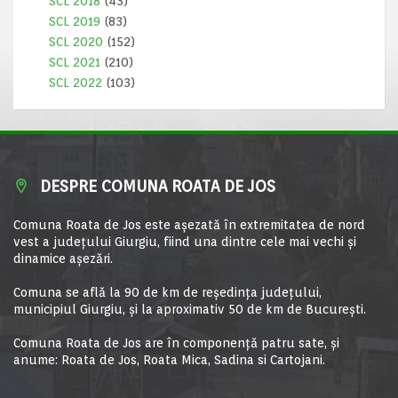
SCL 2018
(43)
SCL 2019
(83)
SCL 2020
(152)
SCL 2021
(210)
SCL 2022
(103)
DESPRE COMUNA ROATA DE JOS
Comuna Roata de Jos este aşezată în extremitatea de nord
vest a judeţului Giurgiu, fiind una dintre cele mai vechi şi
dinamice aşezări.
Comuna se află la 90 de km de reşedinţa judeţului,
municipiul Giurgiu, şi la aproximativ 50 de km de Bucureşti.
Comuna Roata de Jos are în componență patru sate, și
anume: Roata de Jos, Roata Mica, Sadina si Cartojani.